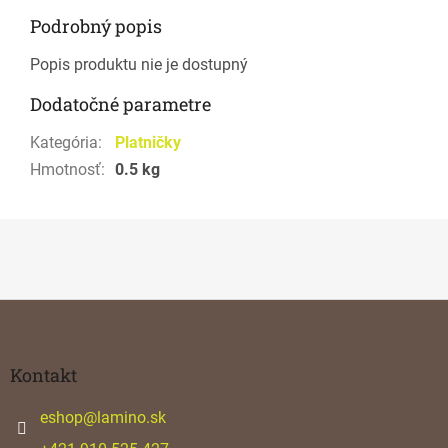
Podrobný popis
Popis produktu nie je dostupný
Dodatočné parametre
Kategória
:
Platničky
Hmotnosť
:
0.5 kg
Z
á
p
ä
Kontakt
t
i
eshop
@
lamino.sk
e