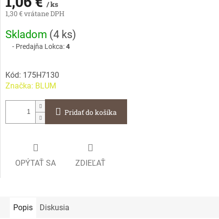
1,06 €
/ ks
1,30 € vrátane DPH
Jednotková
Skladom
(
4 ks
)
cena:
Predajňa Lokca:
4
Kód:
175H7130
Značka:
BLUM
Pridať do košíka
OPÝTAŤ SA
ZDIEĽAŤ
Popis
Diskusia