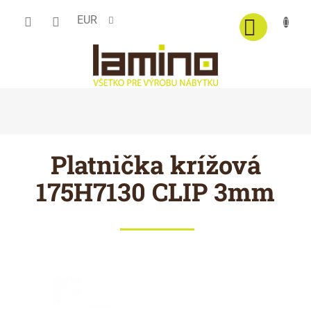
Prejsť
EUR
na
obsah
Platnička krížová
175H7130 CLIP 3mm