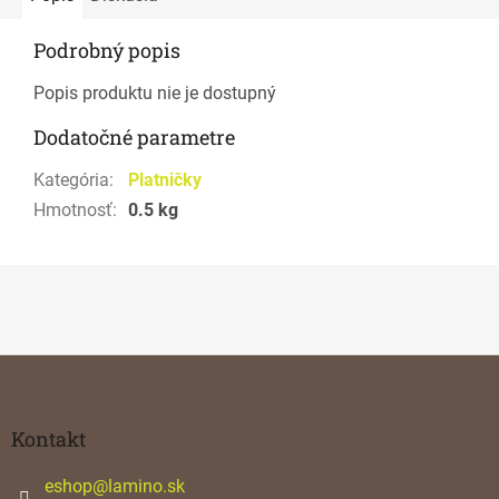
Podrobný popis
Popis produktu nie je dostupný
Dodatočné parametre
Kategória
:
Platničky
Hmotnosť
:
0.5 kg
Z
á
p
ä
Kontakt
t
i
eshop
@
lamino.sk