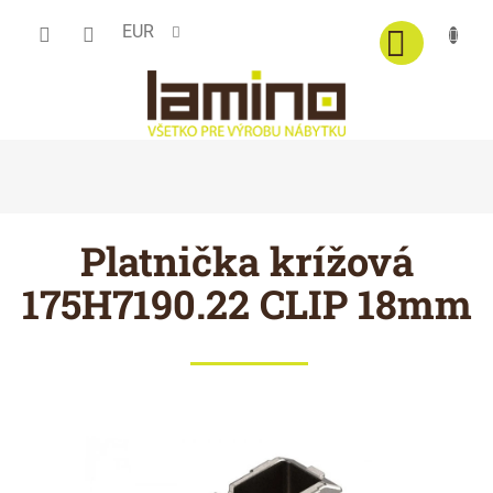
Prejsť
EUR
na
obsah
Platnička krížová
175H7190.22 CLIP 18mm