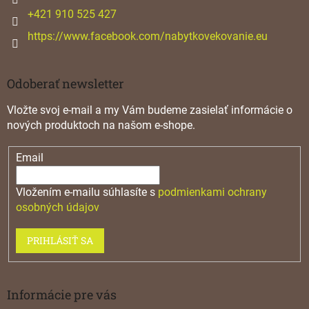
e
+421 910 525 427
https://www.facebook.com/nabytkovekovanie.eu
Odoberať newsletter
Vložte svoj e-mail a my Vám budeme zasielať informácie o
nových produktoch na našom e-shope.
Email
Vložením e-mailu súhlasíte s
podmienkami ochrany
osobných údajov
PRIHLÁSIŤ SA
Informácie pre vás