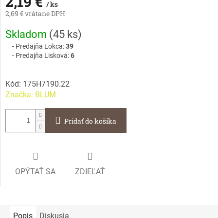
2,19 €
/ ks
2,69 € vrátane DPH
Jednotková
Skladom
(
45 ks
)
cena:
Predajňa Lokca:
39
Predajňa Lisková:
6
Kód:
175H7190.22
Značka:
BLUM
Pridať do košíka
OPÝTAŤ SA
ZDIEĽAŤ
Popis
Diskusia