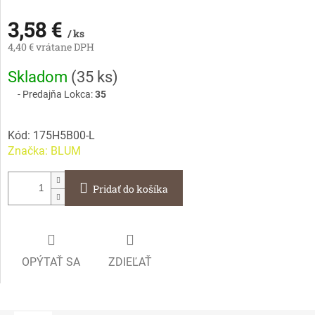
3,58 €
/ ks
4,40 € vrátane DPH
Jednotková
Skladom
(
35 ks
)
cena:
Predajňa Lokca:
35
Kód:
175H5B00-L
Značka:
BLUM
Pridať do košíka
OPÝTAŤ SA
ZDIEĽAŤ