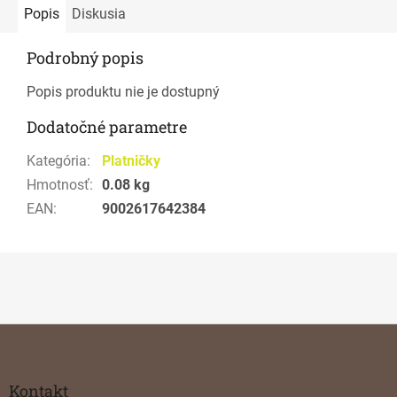
Popis
Diskusia
Podrobný popis
Popis produktu nie je dostupný
Dodatočné parametre
Kategória
:
Platničky
Hmotnosť
:
0.08 kg
EAN
:
9002617642384
Z
á
p
ä
Kontakt