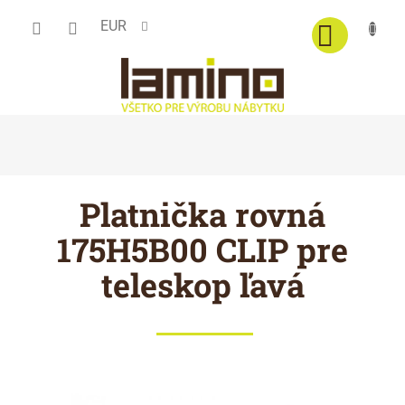
Prejsť
EUR
na
obsah
Platnička rovná
175H5B00 CLIP pre
teleskop ľavá