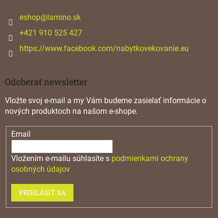
t
i
eshop
@
lamino.sk
e
+421 910 525 427
https://www.facebook.com/nabytkovekovanie.eu
Odoberať newsletter
Vložte svoj e-mail a my Vám budeme zasielať informácie o
nových produktoch na našom e-shope.
Email
Vložením e-mailu súhlasíte s
podmienkami ochrany
osobných údajov
PRIHLÁSIŤ SA