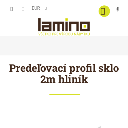
Prejsť
EUR
na
obsah
Predeľovací profil sklo
2m hliník