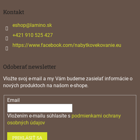
p
ä
Kontakt
t
i
eshop
@
lamino.sk
e
+421 910 525 427
https://www.facebook.com/nabytkovekovanie.eu
Odoberať newsletter
Vložte svoj e-mail a my Vám budeme zasielať informácie o
nových produktoch na našom e-shope.
Email
Vložením e-mailu súhlasíte s
podmienkami ochrany
osobných údajov
PRIHLÁSIŤ SA