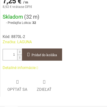
7,25 €
/ m
8,92 € vrátane DPH
Jednotková
Skladom
(
32 m
)
cena:
Predajňa Lokca:
32
Kód:
8870L-2
Značka:
LAGUNA
Pridať do košíka
Detailné informácie
OPÝTAŤ SA
ZDIEĽAŤ