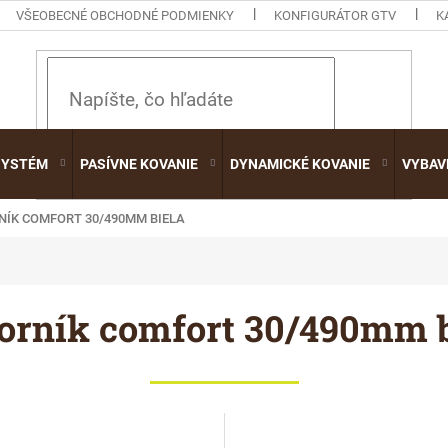
VŠEOBECNÉ OBCHODNÉ PODMIENKY
KONFIGURÁTOR GTV
K
HĽADAŤ
SYSTÉM
PASÍVNE KOVANIE
DYNAMICKÉ KOVANIE
VYBAV
NÍK COMFORT 30/490MM BIELA
orník comfort 30/490mm b