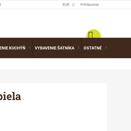
ATALÓGY
EUR
Prihlásenie
ENIE KUCHÝŇ
VYBAVENIE ŠATNÍKA
OSTATNÉ
VÝPREDA
iela