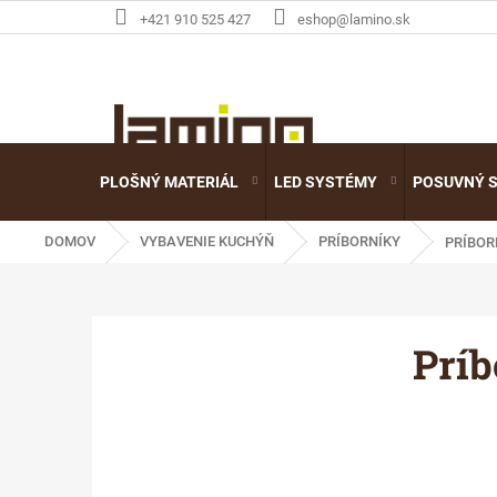
Prejsť
+421 910 525 427
eshop@lamino.sk
na
obsah
PLOŠNÝ MATERIÁL
LED SYSTÉMY
POSUVNÝ 
DOMOV
VYBAVENIE KUCHÝŇ
PRÍBORNÍKY
PRÍBOR
Príb