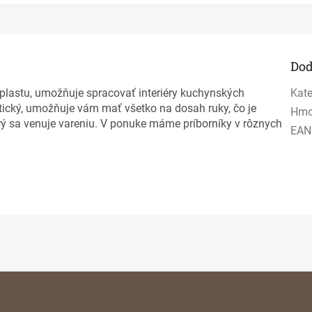
Dod
 plastu, umožňuje spracovať interiéry kuchynských
Kate
aktický, umožňuje vám mať všetko na dosah ruky, čo je
Hmo
rý sa venuje vareniu. V ponuke máme príborníky v rôznych
EAN