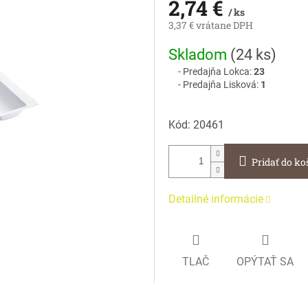
2,74 €
/ ks
3,37 € vrátane DPH
Jednotková
Skladom
(
24 ks
)
cena:
Predajňa Lokca:
23
Predajňa Lisková:
1
Kód:
20461
Pridať do ko
Detailné informácie
TLAČ
OPÝTAŤ SA