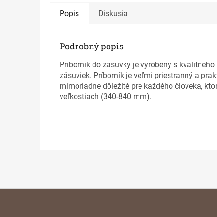
Popis
Diskusia
Podrobný popis
Príborník do zásuvky je vyrobený s kvalitného
zásuviek. Príborník je veľmi priestranný a pr
mimoriadne dôležité pre každého človeka, kto
veľkostiach (340-840 mm).
Z
á
p