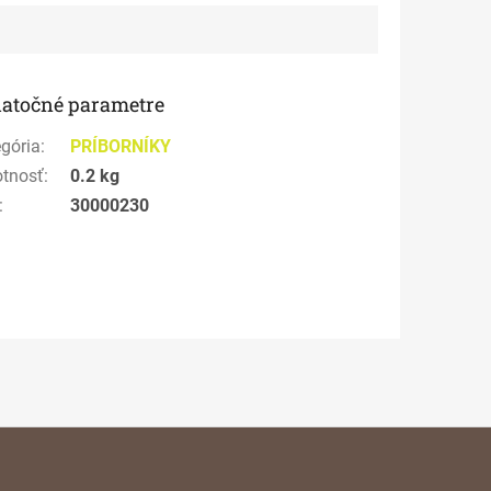
atočné parametre
gória
:
PRÍBORNÍKY
tnosť
:
0.2 kg
:
30000230