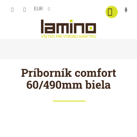
Prejsť
EUR
na
obsah
Príborník comfort
60/490mm biela