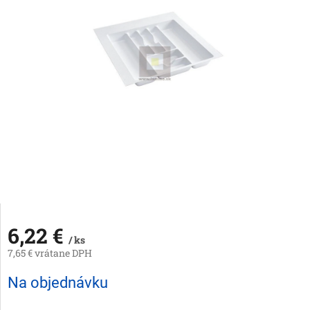
6,22 €
/ ks
7,65 € vrátane DPH
Jednotková
Na objednávku
cena: