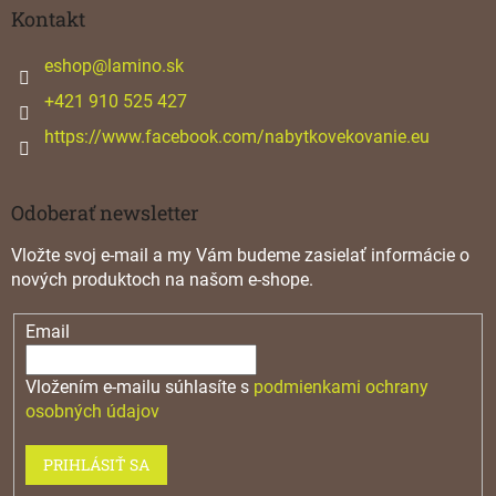
ä
Kontakt
t
i
eshop
@
lamino.sk
e
+421 910 525 427
https://www.facebook.com/nabytkovekovanie.eu
Odoberať newsletter
Vložte svoj e-mail a my Vám budeme zasielať informácie o
nových produktoch na našom e-shope.
Email
Vložením e-mailu súhlasíte s
podmienkami ochrany
osobných údajov
PRIHLÁSIŤ SA