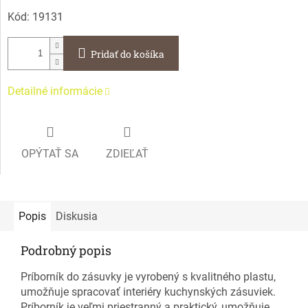
Kód:
19131
Pridať do košíka
Detailné informácie
OPÝTAŤ SA
ZDIEĽAŤ
Popis
Diskusia
Podrobný popis
Príborník do zásuvky je vyrobený s kvalitného plastu,
umožňuje spracovať interiéry kuchynských zásuviek.
Príborník je veľmi priestranný a praktický, umožňuje