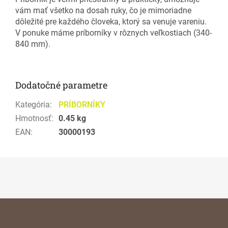
vám mať všetko na dosah ruky, čo je mimoriadne
dôležité pre každého človeka, ktorý sa venuje vareniu.
V ponuke máme príborníky v rôznych veľkostiach (340-
840 mm).
Dodatočné parametre
Kategória
:
PRÍBORNÍKY
Hmotnosť
:
0.45 kg
EAN
:
30000193
Z
á
p