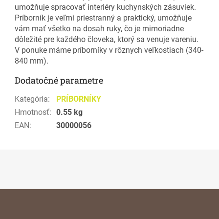
umožňuje spracovať interiéry kuchynských zásuviek.
Príborník je veľmi priestranný a praktický, umožňuje
vám mať všetko na dosah ruky, čo je mimoriadne
dôležité pre každého človeka, ktorý sa venuje vareniu.
V ponuke máme príborníky v rôznych veľkostiach (340-
840 mm).
Dodatočné parametre
Kategória
:
PRÍBORNÍKY
Hmotnosť
:
0.55 kg
EAN
:
30000056
Z
á
p