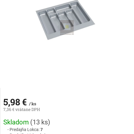
5,98 €
/ ks
7,36 € vrátane DPH
Jednotková
Skladom
(
13 ks
)
cena:
Predajňa Lokca:
7