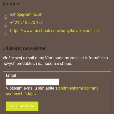
ä
Kontakt
t
i
eshop
@
lamino.sk
e
+421 910 525 427
https://www.facebook.com/nabytkovekovanie.eu
Odoberať newsletter
Vložte svoj e-mail a my Vám budeme zasielať informácie o
nových produktoch na našom e-shope.
Email
Vložením e-mailu súhlasíte s
podmienkami ochrany
osobných údajov
PRIHLÁSIŤ SA