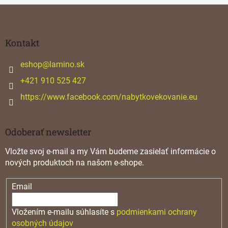
Z
á
p
ä
Kontakt
t
i
eshop
@
lamino.sk
e
+421 910 525 427
https://www.facebook.com/nabytkovekovanie.eu
Odoberať newsletter
Vložte svoj e-mail a my Vám budeme zasielať informácie o
nových produktoch na našom e-shope.
Email
Vložením e-mailu súhlasíte s
podmienkami ochrany
osobných údajov