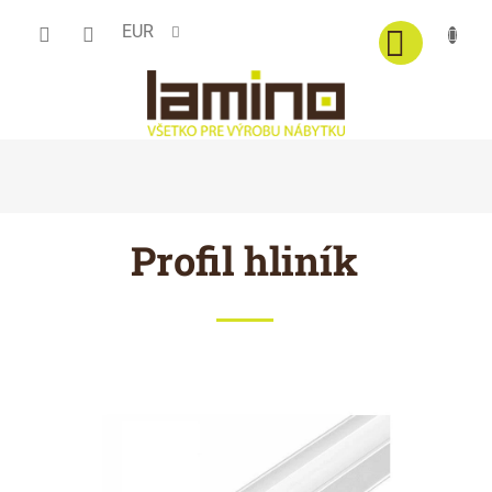
Prejsť
EUR
na
obsah
Profil hliník