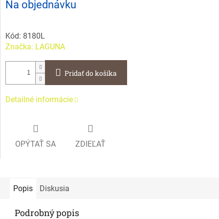
Na objednávku
cena:
Kód:
8180L
Značka:
LAGUNA
Pridať do košíka
Detailné informácie
OPÝTAŤ SA
ZDIEĽAŤ
Popis
Diskusia
Podrobný popis