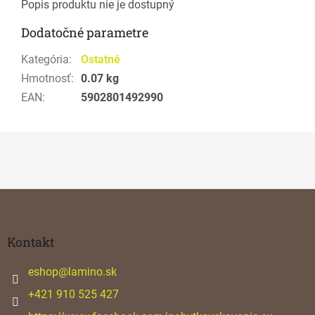
Popis produktu nie je dostupný
Dodatočné parametre
Kategória
:
Ostatné
Hmotnosť
:
0.07 kg
EAN
:
5902801492990
Z
á
p
ä
Kontakt
t
i
eshop
@
lamino.sk
e
+421 910 525 427