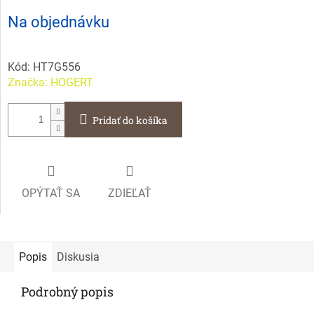
Jednotková
Na objednávku
cena:
Kód:
HT7G556
Značka:
HOGERT
Pridať do košíka
OPÝTAŤ SA
ZDIEĽAŤ
Popis
Diskusia
Podrobný popis