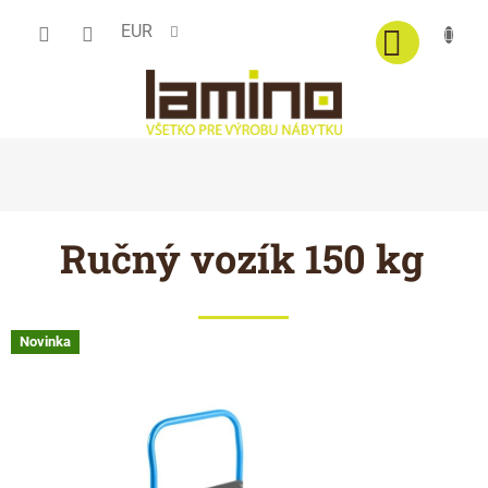
Prejsť
EUR
na
obsah
Ručný vozík 150 kg
Novinka