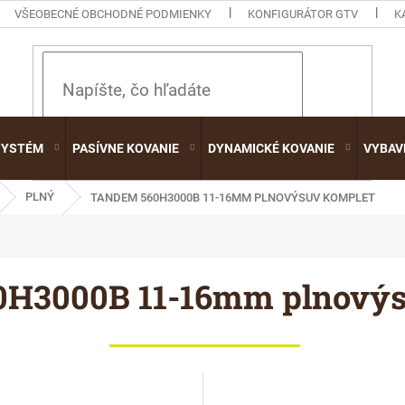
VŠEOBECNÉ OBCHODNÉ PODMIENKY
KONFIGURÁTOR GTV
K
HĽADAŤ
SYSTÉM
PASÍVNE KOVANIE
DYNAMICKÉ KOVANIE
VYBAV
PLNÝ
TANDEM 560H3000B 11-16MM PLNOVÝSUV KOMPLET
0H3000B 11-16mm plnovýs