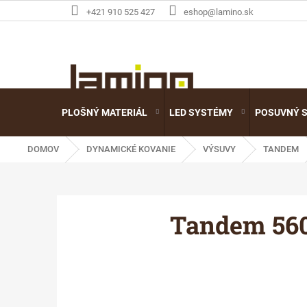
Prejsť
+421 910 525 427
eshop@lamino.sk
na
obsah
PLOŠNÝ MATERIÁL
LED SYSTÉMY
POSUVNÝ 
DOMOV
DYNAMICKÉ KOVANIE
VÝSUVY
TANDEM
Tandem 56