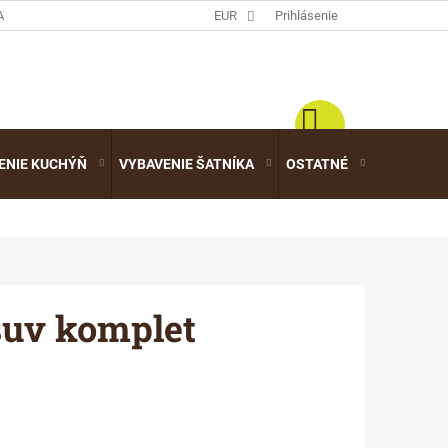
ATALÓGY
EUR
Prihlásenie
ENIE KUCHÝŇ
VYBAVENIE ŠATNÍKA
OSTATNÉ
VÝPREDA
uv komplet