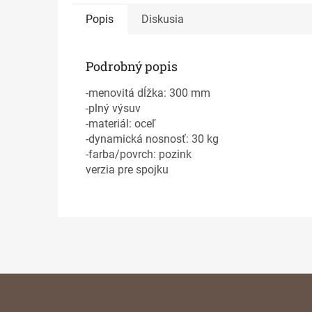
Popis
Diskusia
Podrobný popis
-menovitá dĺžka: 300 mm
-plný výsuv
-materiál: oceľ
-dynamická nosnosť: 30 kg
-farba/povrch: pozink
verzia pre spojku
Z
á
p