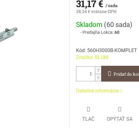
31,17 €
/ sada
38,34 € vrátane DPH
Jednotková
Skladom
(
60 sada
)
cena:
Predajňa Lokca:
60
Kód:
560H3000B-KOMPLET
Značka:
BLUM
Pridať do ko
Detailné informácie
TLAČ
OPÝTAŤ SA