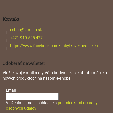
Z
á
p
ä
Kontakt
t
i
eshop
@
lamino.sk
e
+421 910 525 427
https://www.facebook.com/nabytkovekovanie.eu
Odoberať newsletter
Vložte svoj e-mail a my Vám budeme zasielať informácie o
nových produktoch na našom e-shope.
Email
Vložením e-mailu súhlasíte s
podmienkami ochrany
osobných údajov