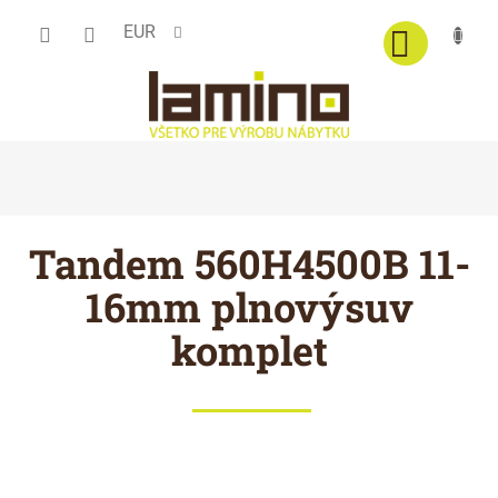
Prejsť
EUR
na
obsah
Tandem 560H4500B 11-
16mm plnovýsuv
komplet