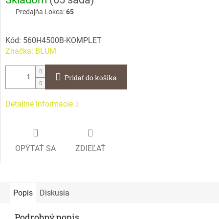
cena:
Predajňa Lokca:
65
Kód:
560H4500B-KOMPLET
Značka:
BLUM
Pridať do košíka
Detailné informácie
OPÝTAŤ SA
ZDIEĽAŤ
Popis
Diskusia
Podrobný popis