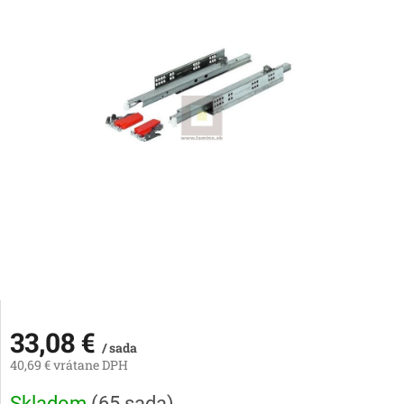
33,08 €
/ sada
40,69 € vrátane DPH
Jednotková
Skladom
(
65 sada
)