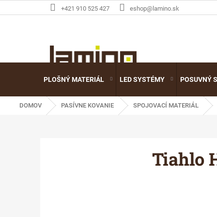
Prejsť
+421 910 525 427
eshop@lamino.sk
na
obsah
PLOŠNÝ MATERIÁL
LED SYSTÉMY
POSUVNÝ 
DOMOV
PASÍVNE KOVANIE
SPOJOVACÍ MATERIÁL
Tiahlo