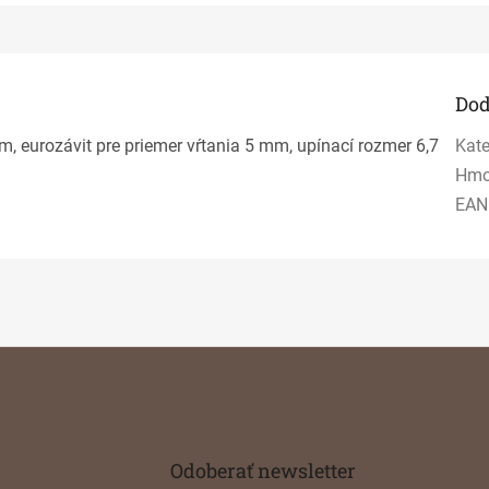
Dod
, eurozávit pre priemer vŕtania 5 mm, upínací rozmer 6,7
Kate
Hmo
EAN
Odoberať newsletter