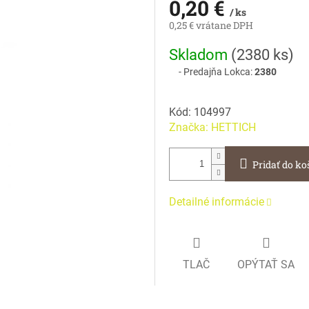
0,20 €
/ ks
0,25 € vrátane DPH
Jednotková
Skladom
(
2380 ks
)
cena:
Predajňa Lokca:
2380
Kód:
104997
Značka:
HETTICH
Pridať do ko
Detailné informácie
TLAČ
OPÝTAŤ SA