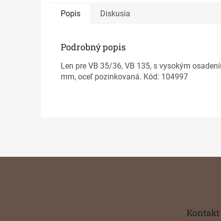
Popis
Diskusia
Podrobný popis
Len pre VB 35/36, VB 135, s vysokým osadením
mm, oceľ pozinkovaná. Kód: 104997
Z
á
p
ä
t
Kontakt
i