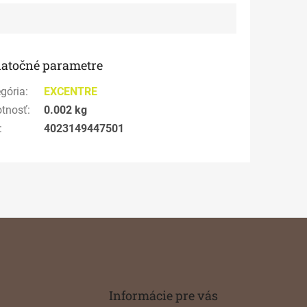
atočné parametre
gória
:
EXCENTRE
tnosť
:
0.002 kg
:
4023149447501
Informácie pre vás