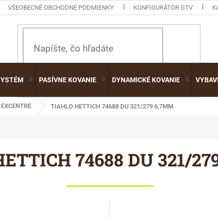
VŠEOBECNÉ OBCHODNÉ PODMIENKY
KONFIGURÁTOR GTV
K
HĽADAŤ
SYSTÉM
PASÍVNE KOVANIE
DYNAMICKÉ KOVANIE
VYBAV
EXCENTRE
TIAHLO HETTICH 74688 DU 321/279 6,7MM
 HETTICH 74688 DU 321/27