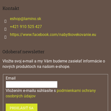
p
ä
Kontakt
t
i
eshop
@
lamino.sk
e
+421 910 525 427
https://www.facebook.com/nabytkovekovanie.eu
Odoberať newsletter
Vložte svoj e-mail a my Vám budeme zasielať informácie o
nových produktoch na našom e-shope.
Email
Vložením e-mailu súhlasíte s
podmienkami ochrany
osobných údajov
PRIHLÁSIŤ SA