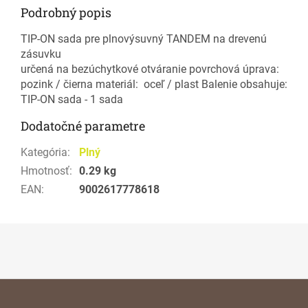
Podrobný popis
TIP-ON sada pre plnovýsuvný TANDEM na drevenú
zásuvku
určená na bezúchytkové otváranie povrchová úprava:
pozink / čierna materiál: oceľ / plast Balenie obsahuje:
TIP-ON sada - 1 sada
Dodatočné parametre
Kategória
:
Plný
Hmotnosť
:
0.29 kg
EAN
:
9002617778618
Z
á