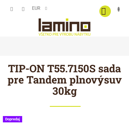
Prejsť
EUR
na
obsah
TIP-ON T55.7150S sada
pre Tandem plnovýsuv
30kg
Dopredaj