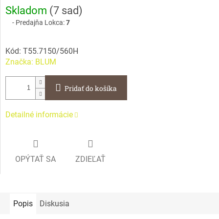
Jednotková
Skladom
(
7 sad
)
cena:
Predajňa Lokca:
7
Kód:
T55.7150/560H
Značka:
BLUM
Pridať do košíka
Detailné informácie
OPÝTAŤ SA
ZDIEĽAŤ
Popis
Diskusia