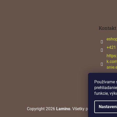
Z
á
p
ä
t
Kontakt
i
e
esho
+421
https
k.co
anie.
Používame s
prehliadanie
funkcie, výk
Nastaven
Copyright 2026
Lamino
. Všetky práva vyhradené