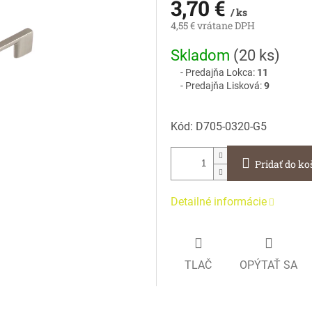
3,70 €
/ ks
4,55 € vrátane DPH
Jednotková
Skladom
(
20 ks
)
cena:
Predajňa Lokca:
11
Predajňa Lisková:
9
Kód:
D705-0320-G5
Pridať do ko
Detailné informácie
TLAČ
OPÝTAŤ SA