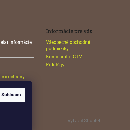
Informácie pre vás
elať informácie
Všeobecné obchodné
podmienky
Konfigurátor GTV
Katalógy
ami ochrany
Súhlasím
Vytvoril Shoptet