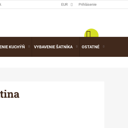
ATALÓGY
EUR
Prihlásenie
ENIE KUCHÝŇ
VYBAVENIE ŠATNÍKA
OSTATNÉ
VÝPREDA
tina