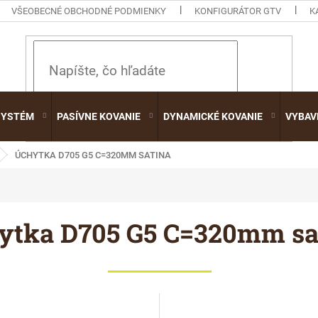
VŠEOBECNÉ OBCHODNÉ PODMIENKY
KONFIGURÁTOR GTV
K
HĽADAŤ
SYSTÉM
PASÍVNE KOVANIE
DYNAMICKÉ KOVANIE
VYBAV
ÚCHYTKA D705 G5 C=320MM SATINA
ytka D705 G5 C=320mm sa