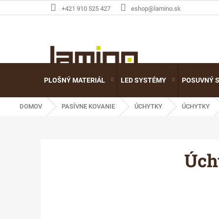
Prejsť
+421 910 525 427
eshop@lamino.sk
na
obsah
PLOŠNÝ MATERIÁL
LED SYSTÉMY
POSUVNÝ 
DOMOV
PASÍVNE KOVANIE
ÚCHYTKY
ÚCHYTKY
Úch