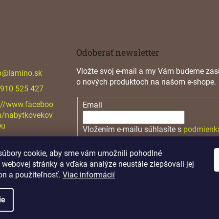
Odoberať newsletter
Vložte svoj e-mail a my Vám budeme zasi
p
@
lamino.sk
o nových produktoch na našom e-shope.
 910 525 427
://www.faceboo
Email
m/nabytkovekov
eu
Vložením e-mailu súhlasíte s
podmienk
osobných údajov
úbory cookie, aby sme vám umožnili pohodlné
PRIHLÁSIŤ SA
 webovej stránky a vďaka analýze neustále zlepšovali jej
on a použiteľnosť.
Viac informácií
ie
.