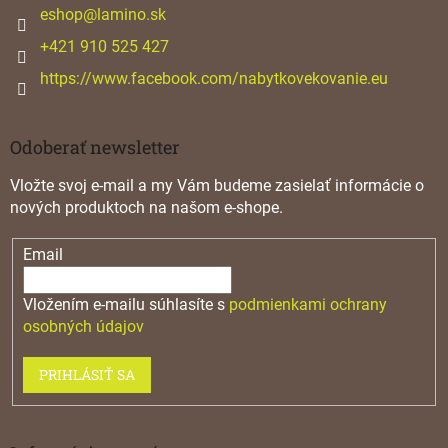
i
eshop
@
lamino.sk
e
+421 910 525 427
https://www.facebook.com/nabytkovekovanie.eu
Odoberať newsletter
Vložte svoj e-mail a my Vám budeme zasielať informácie o
nových produktoch na našom e-shope.
Email
Vložením e-mailu súhlasíte s
podmienkami ochrany
osobných údajov
PRIHLÁSIŤ SA