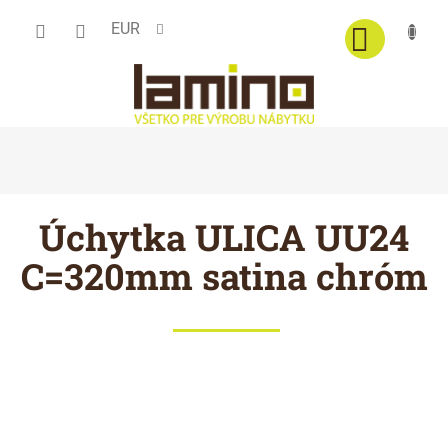
Prejsť
EUR
na
obsah
Úchytka ULICA UU24
C=320mm satina chróm