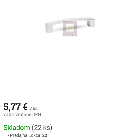
5,77 €
/ ks
7,10 € vrátane DPH
Jednotková
Skladom
(
22 ks
)
cena:
Predajňa Lokca:
22