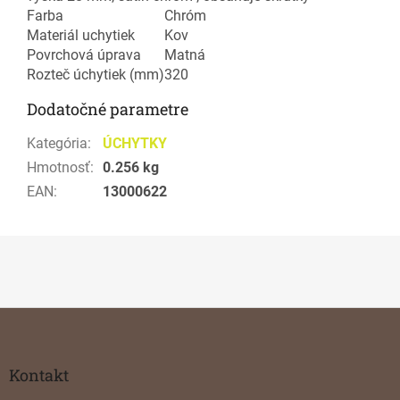
Farba
Chróm
Materiál uchytiek
Kov
Povrchová úprava
Matná
Rozteč úchytiek (mm)
320
Dodatočné parametre
Kategória
:
ÚCHYTKY
Hmotnosť
:
0.256 kg
EAN
:
13000622
Z
á
p
ä
Kontakt
t