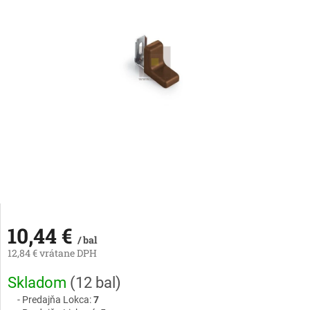
10,44 €
/ bal
12,84 € vrátane DPH
Jednotková
Skladom
(
12 bal
)
cena:
Predajňa Lokca:
7