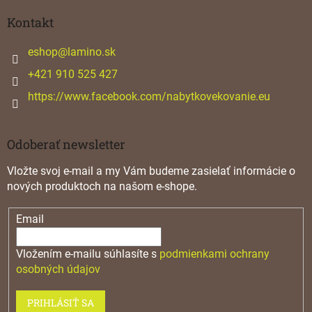
p
ä
Kontakt
t
i
eshop
@
lamino.sk
e
+421 910 525 427
https://www.facebook.com/nabytkovekovanie.eu
Odoberať newsletter
Vložte svoj e-mail a my Vám budeme zasielať informácie o
nových produktoch na našom e-shope.
Email
Vložením e-mailu súhlasíte s
podmienkami ochrany
osobných údajov
PRIHLÁSIŤ SA