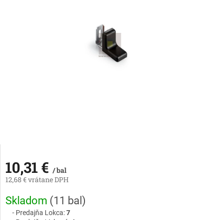
10,31 €
/ bal
12,68 € vrátane DPH
Jednotková
Skladom
(
11 bal
)
cena:
Predajňa Lokca:
7