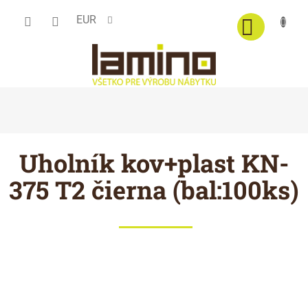
Prejsť
EUR
na
obsah
Uholník kov+plast KN-
375 T2 čierna (bal:100ks)