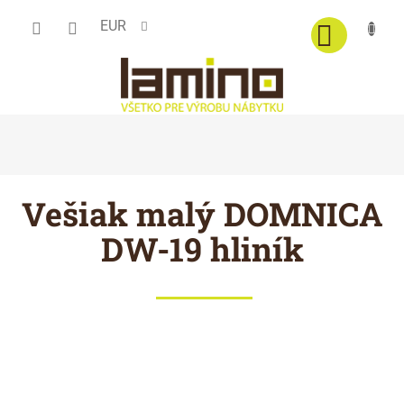
Prejsť
EUR
na
obsah
Vešiak malý DOMNICA
DW-19 hliník