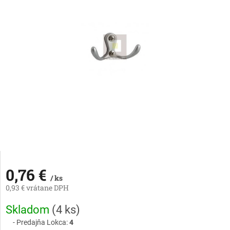
0,76 €
/ ks
0,93 € vrátane DPH
Jednotková
Skladom
(
4 ks
)
cena:
Predajňa Lokca:
4