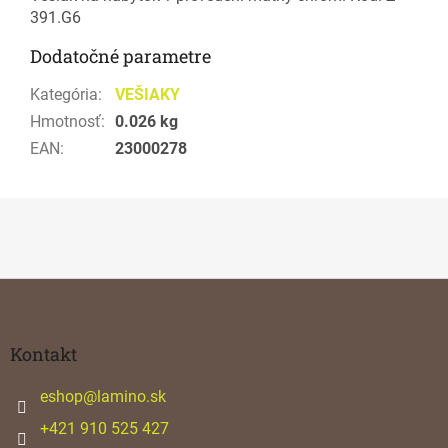
391.G6
Dodatočné parametre
Kategória
:
VEŠIAKY
Hmotnosť
:
0.026 kg
EAN
:
23000278
Z
á
p
ä
Kontakt
t
i
eshop
@
lamino.sk
e
+421 910 525 427