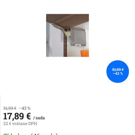
31,93 €
–43 %
31,93 €
–43 %
17,89 €
/ sada
22 € vrátane DPH
Jednotková