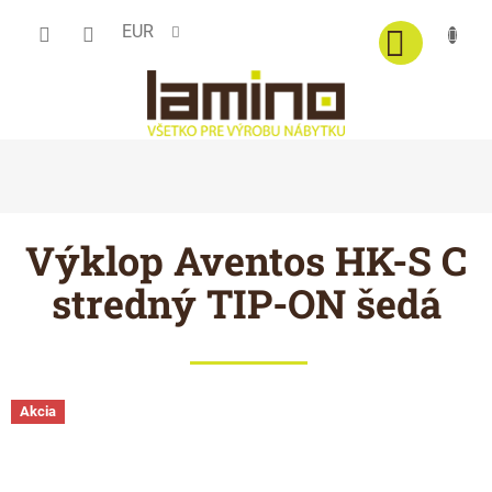
Prejsť
EUR
na
obsah
Výklop Aventos HK-S C
stredný TIP-ON šedá
Akcia