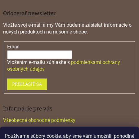
Odoberať newsletter
Vložte svoj e-mail a my Vám budeme zasielať informácie o
nových produktoch na našom e-shope.
Email
Vložením e-mailu súhlasíte s
podmienkami ochrany
osobných údajov
PRIHLÁSIŤ SA
Informácie pre vás
Všeobecné obchodné podmienky
Konfigurátor GTV
Používame súbory cookie, aby sme vám umožnili pohodlné
Katalógy