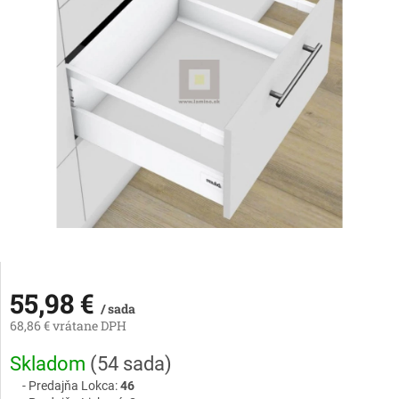
55,98 €
/ sada
68,86 € vrátane DPH
Jednotková
Skladom
(
54 sada
)
cena:
Predajňa Lokca:
46