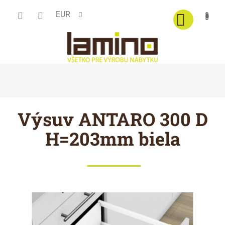
Prejsť
EUR
na
obsah
Výsuv ANTARO 300 D
H=203mm biela