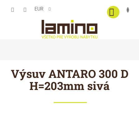
Prejsť
EUR
na
obsah
Výsuv ANTARO 300 D
H=203mm sivá