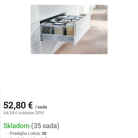
52,80 €
/ sada
64,94 € vrátane DPH
Jednotková
Skladom
(
35 sada
)
cena:
Predajňa Lokca:
30