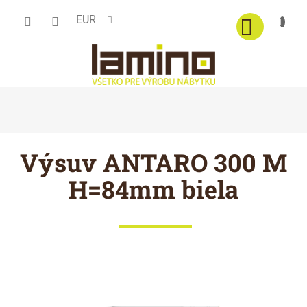
Prejsť
EUR
na
obsah
Výsuv ANTARO 300 M
H=84mm biela