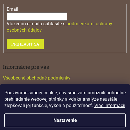
Email
Vložením e-mailu súhlasíte s
podmienkami ochrany
osobných údajov
PRIHLÁSIŤ SA
Informácie pre vás
Všeobecné obchodné podmienky
Konfigurátor GTV
Používame súbory cookie, aby sme vám umožnili pohodlné
Katalógy
prehliadanie webovej stránky a vďaka analýze neustále
zlepšovali jej funkcie, výkon a použiteľnosť.
Viac informácií
Nastavenie
Vytvoril Shoptet