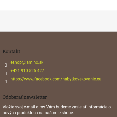
Z
á
p
ä
Kontakt
t
i
eshop
@
lamino.sk
e
+421 910 525 427
https://www.facebook.com/nabytkovekovanie.eu
Odoberať newsletter
Vložte svoj e-mail a my Vám budeme zasielať informácie o
nových produktoch na našom e-shope.