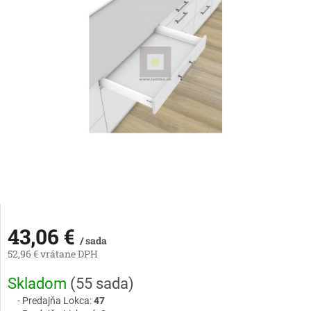
43,06 €
/ sada
52,96 € vrátane DPH
Jednotková
Skladom
(
55 sada
)
cena:
Predajňa Lokca:
47