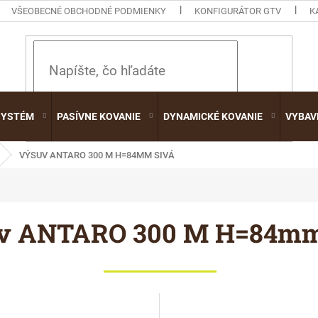
VŠEOBECNÉ OBCHODNÉ PODMIENKY
KONFIGURÁTOR GTV
K
HĽADAŤ
SYSTÉM
PASÍVNE KOVANIE
DYNAMICKÉ KOVANIE
VYBAV
VÝSUV ANTARO 300 M H=84MM SIVÁ
v ANTARO 300 M H=84mm