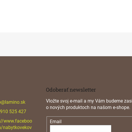
Odoberať newsletter
Vložte svoj e-mail a my Vám budeme zasi
p
@
lamino.sk
o nových produktoch na našom e-shope.
 910 525 427
://www.faceboo
Email
m/nabytkovekov