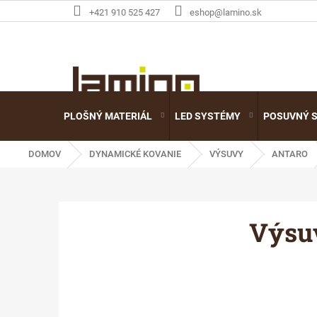
Prejsť
+421 910 525 427
eshop@lamino.sk
na
obsah
PLOŠNÝ MATERIÁL
LED SYSTÉMY
POSUVNÝ 
DOMOV
DYNAMICKÉ KOVANIE
VÝSUVY
ANTARO
Výsu