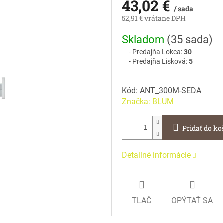
43,02 €
/ sada
52,91 € vrátane DPH
Jednotková
Skladom
(
35 sada
)
cena:
Predajňa Lokca:
30
Predajňa Lisková:
5
Kód:
ANT_300M-SEDA
Značka:
BLUM
Pridať do ko
Detailné informácie
TLAČ
OPÝTAŤ SA