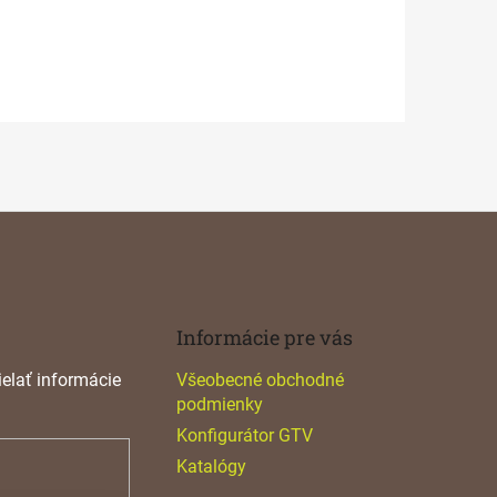
Informácie pre vás
elať informácie
Všeobecné obchodné
podmienky
Konfigurátor GTV
Katalógy