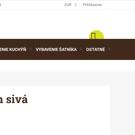
ATALÓGY
EUR
Prihlásenie
ENIE KUCHÝŇ
VYBAVENIE ŠATNÍKA
OSTATNÉ
VÝPREDA
 sivá