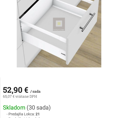
52,90 €
/ sada
65,07 € vrátane DPH
Jednotková
Skladom
(
30 sada
)
cena:
Predajňa Lokca:
21