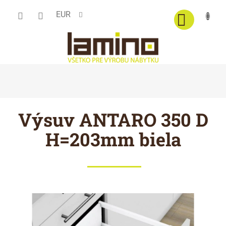
Prejsť
EUR
na
obsah
Výsuv ANTARO 350 D
H=203mm biela