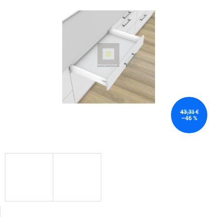
43,31 €
–46 %