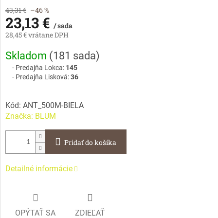
43,31 €
–46 %
23,13 €
/ sada
28,45 € vrátane DPH
Jednotková
Skladom
(
181 sada
)
cena:
Predajňa Lokca:
145
Predajňa Lisková:
36
Kód:
ANT_500M-BIELA
Značka:
BLUM
Pridať do košíka
Detailné informácie
OPÝTAŤ SA
ZDIEĽAŤ