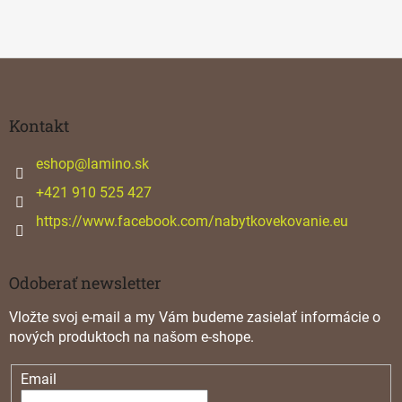
Z
á
p
ä
Kontakt
t
i
eshop
@
lamino.sk
e
+421 910 525 427
https://www.facebook.com/nabytkovekovanie.eu
Odoberať newsletter
Vložte svoj e-mail a my Vám budeme zasielať informácie o
nových produktoch na našom e-shope.
Email