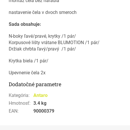
montáž čela bez náradia
nastavenie čela v dvoch smeroch
Sada obsahuje:
N-boky ľavé/pravé, krytky /1 pár/
Korpusové lišty vrátane BLUMOTION /1 pár/
Držiak chrbta ľavý/pravý /1 pár/
Krytka biela /1 pár/
Upevnenie čela 2x
Dodatočné parametre
Kategória
:
Antaro
Hmotnosť
:
3.4 kg
EAN
:
90000379