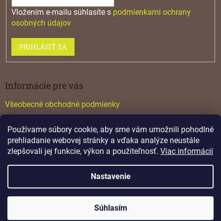
Vložením e-mailu súhlasíte s
podmienkami ochrany
osobných údajov
PRIHLÁSIŤ SA
Informácie pre vás
Všeobecné obchodné podmienky
Konfigurátor GTV
Používame súbory cookie, aby sme vám umožnili pohodlné
Katalógy
prehliadanie webovej stránky a vďaka analýze neustále
zlepšovali jej funkcie, výkon a použiteľnosť.
Viac informácií
Nastavenie
Vytvoril Shoptet
Súhlasím
Copyright 2026
Lamino
. Všetky práva vyhradené.