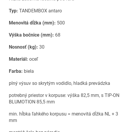
Typ:
TANDEMBOX antaro
Menovitá dĺžka (mm):
500
Výška bočnice (mm):
68
Nosnosť (kg):
30
Materiál:
oceľ
Farba:
biela
plný výsuv so skrytým vodidlo, hladká prevádzka
potrebný priestor v korpuse: výška 82,5 mm, s TIP-ON
BLUMOTION 85,5 mm
min. hĺbka ľahkého korpusu = menovitá dĺžka NL + 3
mm