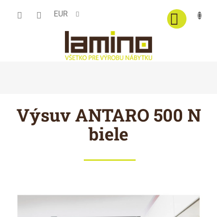
Prejsť
EUR
na
obsah
Výsuv ANTARO 500 N
biele