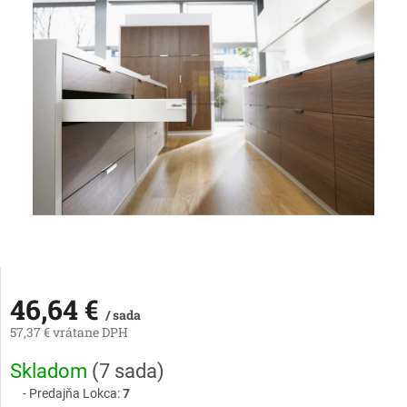
46,64 €
/ sada
57,37 € vrátane DPH
Jednotková
Skladom
(
7 sada
)
cena:
Predajňa Lokca:
7