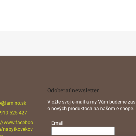
Odoberať newsletter
Vložte svoj e-mail a my Vám budeme zasi
p
@
lamino.sk
o nových produktoch na našom e-shope.
 910 525 427
://www.faceboo
Email
m/nabytkovekov
eu