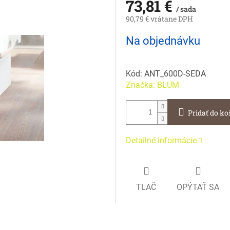
73,81 €
/ sada
90,79 € vrátane DPH
Jednotková
Na objednávku
cena:
Kód:
ANT_600D-SEDA
Značka:
BLUM
Pridať do ko
Detailné informácie
TLAČ
OPÝTAŤ SA