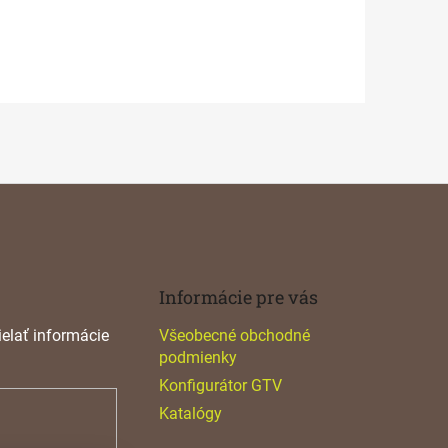
Informácie pre vás
elať informácie
Všeobecné obchodné
podmienky
Konfigurátor GTV
Katalógy