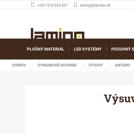
Prejsť
+421 910 525 427
eshop@lamino.sk
na
obsah
PLOŠNÝ MATERIÁL
LED SYSTÉMY
POSUVNÝ 
DOMOV
DYNAMICKÉ KOVANIE
VÝSUVY
ANTARO
Výsu