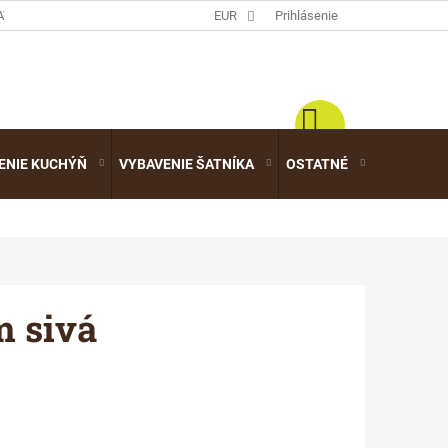
ATALÓGY
EUR
Prihlásenie
ENIE KUCHÝŇ
VYBAVENIE ŠATNÍKA
OSTATNÉ
VÝPREDA
 sivá