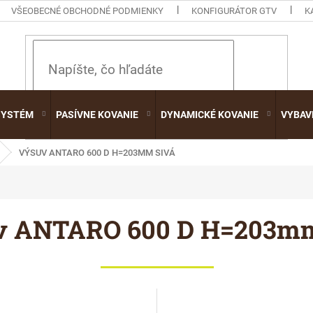
VŠEOBECNÉ OBCHODNÉ PODMIENKY
KONFIGURÁTOR GTV
K
HĽADAŤ
SYSTÉM
PASÍVNE KOVANIE
DYNAMICKÉ KOVANIE
VYBAV
VÝSUV ANTARO 600 D H=203MM SIVÁ
v ANTARO 600 D H=203mm