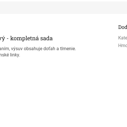
Dod
ý - kompletná sada
Kate
Hmo
ním, výsuv obsahuje doťah a tlmenie.
nské linky.