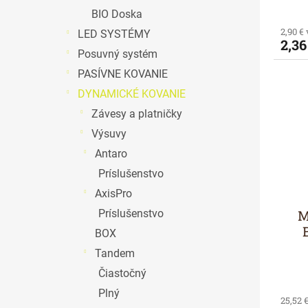
BIO Doska
2,90 €
LED SYSTÉMY
2,36
Posuvný systém
PASÍVNE KOVANIE
DYNAMICKÉ KOVANIE
Závesy a platničky
Výsuvy
Antaro
Príslušenstvo
AxisPro
M
Príslušenstvo
BOX
Tandem
Čiastočný
Plný
25,52 