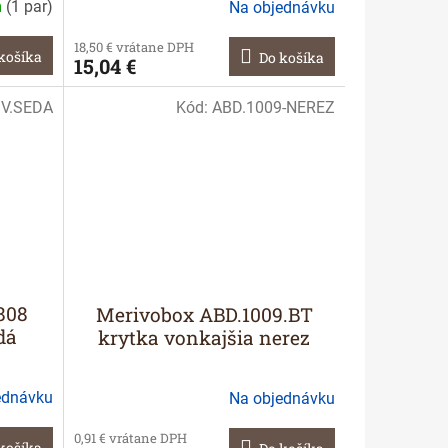
m
(
1 par
)
Na objednávku
18,50 € vrátane DPH
košíka
Do košíka
15,04 €
V.SEDA
Kód:
ABD.1009-NEREZ
808
Merivobox ABD.1009.BT
dá
krytka vonkajšia nerez
ednávku
Na objednávku
0,91 € vrátane DPH
košíka