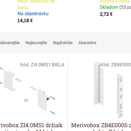
vnút. zásuvky M
chrbta E biela
biela
Skladom
(
53 p
2,72 €
Na objednávku
14,18 €
edávanejšie
Najlacnejšie
Najdrahšie
Abecedne
Kód:
ZI4.0MS1-BIELA
Kód:
ZB4E000
ivobox ZI4.0MS1 držiak
Merivobox ZB4E000S d