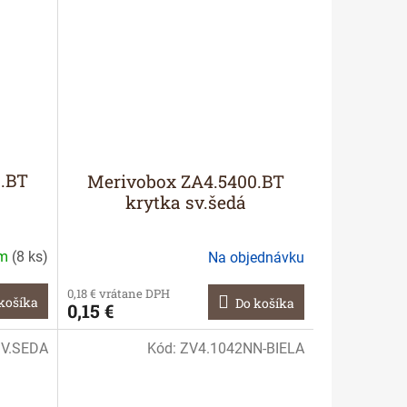
0.BT
Merivobox ZA4.5400.BT
krytka sv.šedá
om
(
8 ks
)
Na objednávku
0,18 € vrátane DPH
košíka
Do košíka
0,15 €
SV.SEDA
Kód:
ZV4.1042NN-BIELA