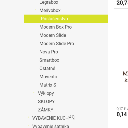
20,7
Legrabox
Merivobox
Príslušenstvo
Modern Box Pro
Modern Slide
Modern Slide Pro
Nova Pro
Smartbox
Ostatné
M
Movento
k
Matrix S
Výklopy
SKLOPY
0,17 €
ZÁMKY
0,14
VYBAVENIE KUCHÝŇ
Vybavenie šatníka