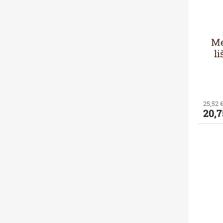
Me
li
25,52 
20,7