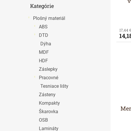
v
v
t
Preskočiť
Kategórie
o
kategórie
v
Plošný materiál
ABS
17,44 
14,1
DTD
Dýha
MDF
HDF
Záslepky
Pracovné
Tesniace lišty
Zásteny
Kompakty
Mer
Škarovka
OSB
Lamináty