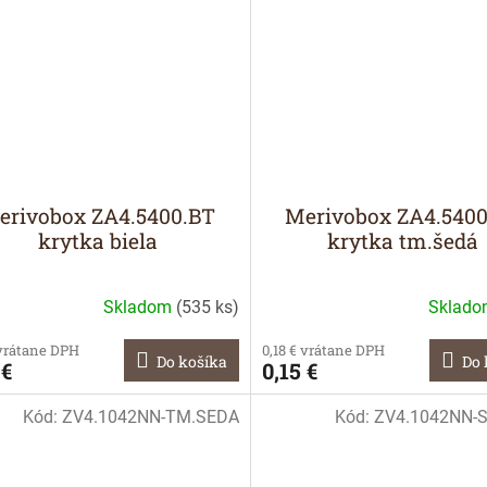
erivobox ZA4.5400.BT
Merivobox ZA4.540
krytka biela
krytka tm.šedá
Skladom
(
535 ks
)
Sklad
 vrátane DPH
0,18 € vrátane DPH
Do košíka
Do 
 €
0,15 €
Kód:
ZV4.1042NN-TM.SEDA
Kód:
ZV4.1042NN-