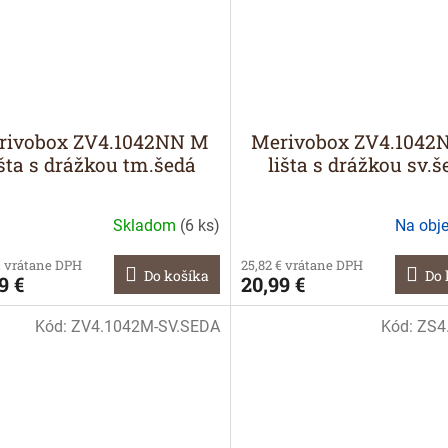
rivobox ZV4.1042NN M
Merivobox ZV4.1042
išta s drážkou tm.šedá
lišta s drážkou sv.š
Skladom
(
6 ks
)
Na obj
€ vrátane DPH
25,82 € vrátane DPH
Do košíka
Do 
9 €
20,99 €
Kód:
ZV4.1042M-SV.SEDA
Kód:
ZS4