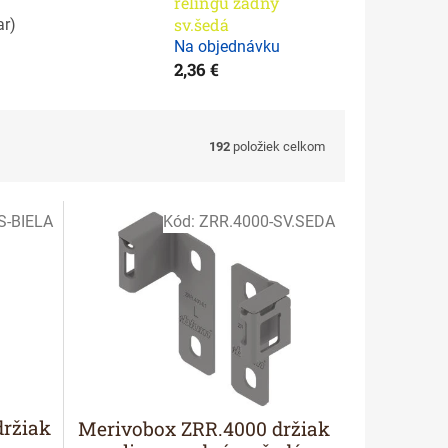
relingu zadný
sv.šedá
ar
)
Na objednávku
2,36 €
192
položiek celkom
S-BIELA
Kód:
ZRR.4000-SV.SEDA
ržiak
Merivobox ZRR.4000 držiak