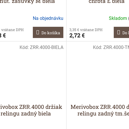
nút. zásuvky M biela
chrbta E biela
Na objednávku
Skladom
€ vrátane DPH
3,35 € vrátane DPH
Do košíka
Do 
8 €
2,72 €
Kód:
ZRR.4000-BIELA
Kód:
ZRR.4000-T
ivobox ZRR.4000 držiak
Merivobox ZRR.4000 d
relingu zadný biela
relingu zadný tm.š