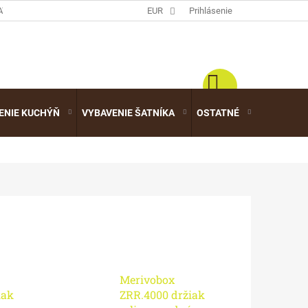
ATALÓGY
EUR
Prihlásenie
ENIE KUCHÝŇ
VYBAVENIE ŠATNÍKA
OSTATNÉ
VÝPREDA
Merivobox
iak
ZRR.4000 držiak