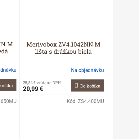
NN M
Merivobox ZV4.1042NN M
edá
lišta s drážkou biela
ednávku
Na objednávku
25,82 € vrátane DPH
košíka
Do košíka
20,99 €
.650MU
Kód:
ZS4.400MU