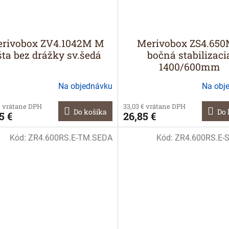
rivobox ZV4.1042M M
Merivobox ZS4.65
šta bez drážky sv.šedá
bočná stabilizaci
1400/600mm
Na objednávku
Na obj
€ vrátane DPH
33,03 € vrátane DPH
Do košíka
Do 
5 €
26,85 €
Kód:
ZR4.600RS.E-TM.SEDA
Kód:
ZR4.600RS.E-