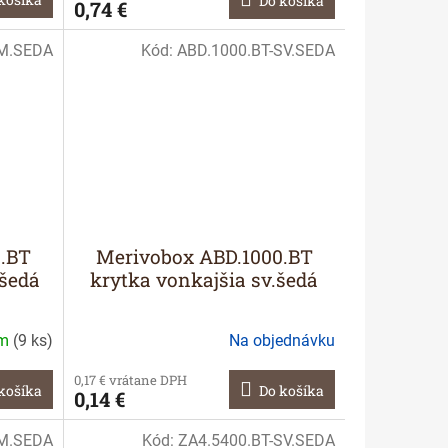
Do košíka
0,74 €
TM.SEDA
Kód:
ABD.1000.BT-SV.SEDA
0.BT
Merivobox ABD.1000.BT
.šedá
krytka vonkajšia sv.šedá
om
(
9 ks
)
Na objednávku
0,17 € vrátane DPH
košíka
Do košíka
0,14 €
TM.SEDA
Kód:
ZA4.5400.BT-SV.SEDA