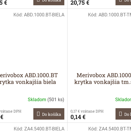
5 €
20,75 €
Kód:
ABD.1000.BT-BIELA
Kód:
ABD.1000.BT-
erivobox ABD.1000.BT
Merivobox ABD.100
rytka vonkajšia biela
krytka vonkajšia tm
Skladom
(
501 ks
)
Sklad
 vrátane DPH
0,17 € vrátane DPH
Do košíka
Do 
 €
0,14 €
Kód:
ZA4.5400.BT-BIELA
Kód:
ZA4.5400.BT-