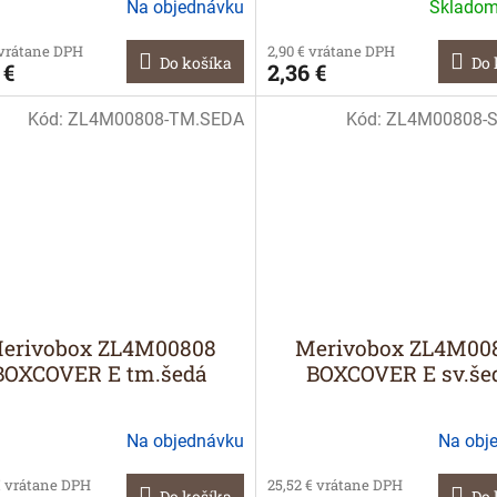
Na objednávku
Sklado
 vrátane DPH
2,90 € vrátane DPH
Do košíka
Do 
 €
2,36 €
Kód:
ZL4M00808-TM.SEDA
Kód:
ZL4M00808-S
erivobox ZL4M00808
Merivobox ZL4M00
BOXCOVER E tm.šedá
BOXCOVER E sv.še
Na objednávku
Na obj
€ vrátane DPH
25,52 € vrátane DPH
Do košíka
Do 