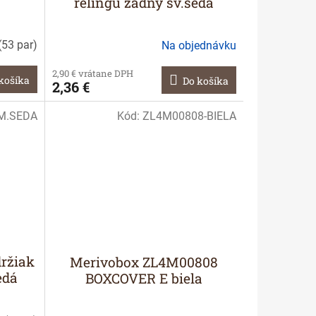
relingu zadný sv.šedá
(
53 par
)
Na objednávku
2,90 € vrátane DPH
košíka
Do košíka
2,36 €
M.SEDA
Kód:
ZL4M00808-BIELA
ržiak
Merivobox ZL4M00808
edá
BOXCOVER E biela