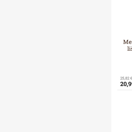
Me
l
25,82 
20,9