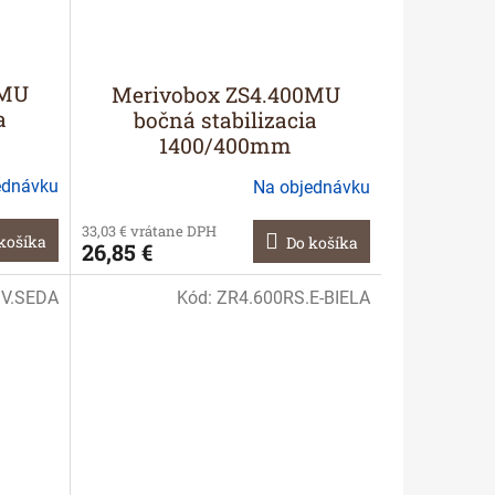
0MU
Merivobox ZS4.400MU
a
bočná stabilizacia
1400/400mm
ednávku
Na objednávku
33,03 € vrátane DPH
košíka
Do košíka
26,85 €
SV.SEDA
Kód:
ZR4.600RS.E-BIELA