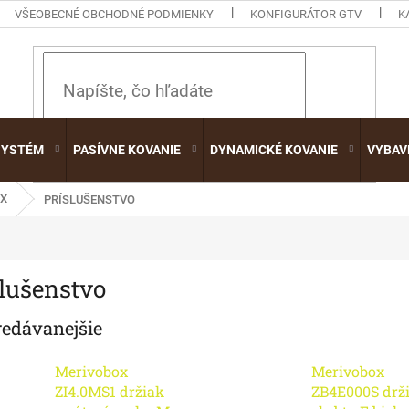
VŠEOBECNÉ OBCHODNÉ PODMIENKY
KONFIGURÁTOR GTV
K
HĽADAŤ
SYSTÉM
PASÍVNE KOVANIE
DYNAMICKÉ KOVANIE
VYBAV
X
PRÍSLUŠENSTVO
slušenstvo
redávanejšie
Merivobox
Merivobox
ZI4.0MS1 držiak
ZB4E000S drž