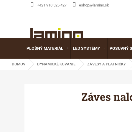
Prejsť
+421 910 525 427
eshop@lamino.sk
na
obsah
PLOŠNÝ MATERIÁL
LED SYSTÉMY
POSUVNÝ 
DOMOV
DYNAMICKÉ KOVANIE
ZÁVESY A PLATNIČKY
Záves nal