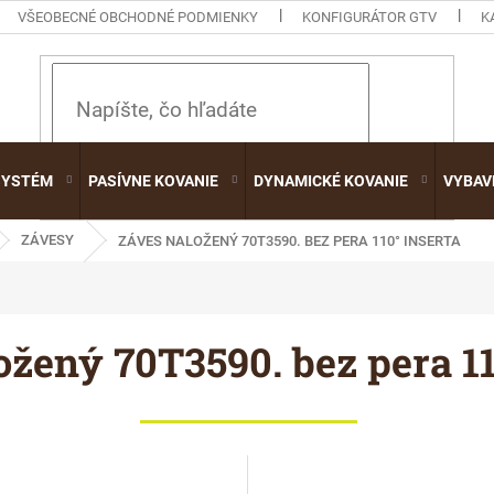
VŠEOBECNÉ OBCHODNÉ PODMIENKY
KONFIGURÁTOR GTV
K
HĽADAŤ
SYSTÉM
PASÍVNE KOVANIE
DYNAMICKÉ KOVANIE
VYBAV
ZÁVESY
ZÁVES NALOŽENÝ 70T3590. BEZ PERA 110° INSERTA
ožený 70T3590. bez pera 11