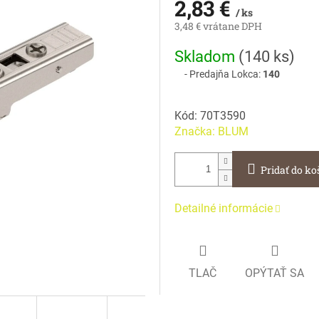
2,83 €
/ ks
3,48 € vrátane DPH
Jednotková
Skladom
(
140 ks
)
cena:
Predajňa Lokca:
140
Kód:
70T3590
Značka:
BLUM
Pridať do ko
Detailné informácie
TLAČ
OPÝTAŤ SA