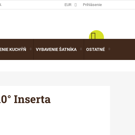
ATALÓGY
EUR
Prihlásenie
ENIE KUCHÝŇ
VYBAVENIE ŠATNÍKA
OSTATNÉ
VÝPREDA
0° Inserta