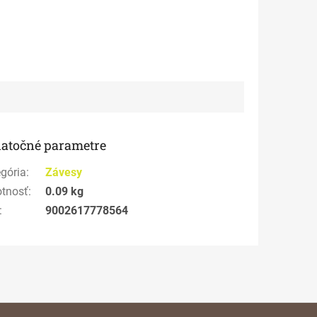
atočné parametre
gória
:
Závesy
tnosť
:
0.09 kg
:
9002617778564