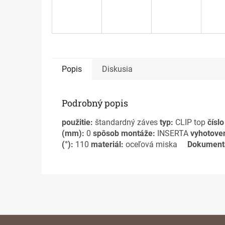
Popis
Diskusia
Podrobný popis
použitie:
štandardný záves
typ:
CLIP top
číslo
(mm):
0
spôsob montáže:
INSERTA
vyhotoven
(°):
110
materiál:
oceľová miska
Dokument
Z