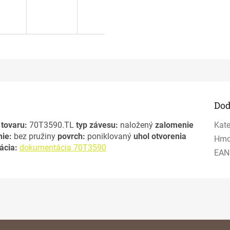
Dod
 tovaru:
70T3590.TL
typ závesu:
naložený
zalomenie
Kate
ie:
bez pružiny
povrch:
poniklovaný
uhol otvorenia
Hmo
ácia:
dokumentácia 70T3590
EAN