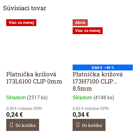
Súvisiaci tovar
Viac za menej
Akcia
Viac za menej
0,63 €
–46 %
Platnička krížová
Platnička krížová
173L6100 CLIP 0mm
173H7100 CLIP
8,5mm
Skladom
(
2517 ks
)
Skladom
(
4148 ks
)
0,30 € vrátane DPH
0,42 € vrátane DPH
0,24 €
0,34 €
Do košíka
Do košíka