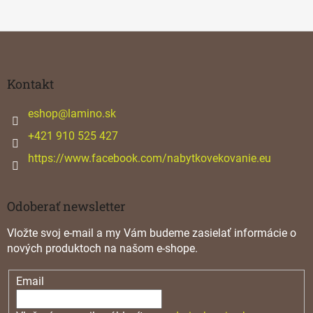
Z
á
p
ä
Kontakt
t
i
eshop
@
lamino.sk
e
+421 910 525 427
https://www.facebook.com/nabytkovekovanie.eu
Odoberať newsletter
Vložte svoj e-mail a my Vám budeme zasielať informácie o
nových produktoch na našom e-shope.
Email