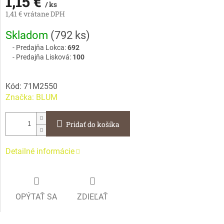
1,15 €
/ ks
1,41 € vrátane DPH
Jednotková
Skladom
(
792 ks
)
cena:
Predajňa Lokca:
692
Predajňa Lisková:
100
Kód:
71M2550
Značka:
BLUM
Pridať do košíka
Detailné informácie
OPÝTAŤ SA
ZDIEĽAŤ