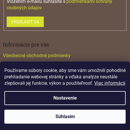
Vložením e-mailu súhlasíte s
podmienkami ochrany
osobných údajov
PRIHLÁSIŤ SA
Informácie pre vás
Všeobecné obchodné podmienky
Konfigurátor GTV
Používame súbory cookie, aby sme vám umožnili pohodlné
Katalógy
prehliadanie webovej stránky a vďaka analýze neustále
zlepšovali jej funkcie, výkon a použiteľnosť.
Viac informácií
Nastavenie
Vytvoril Shoptet
Súhlasím
Copyright 2026
Lamino
. Všetky práva vyhradené.