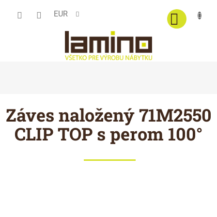
Prejsť
EUR
na
obsah
Záves naložený 71M2550
CLIP TOP s perom 100°