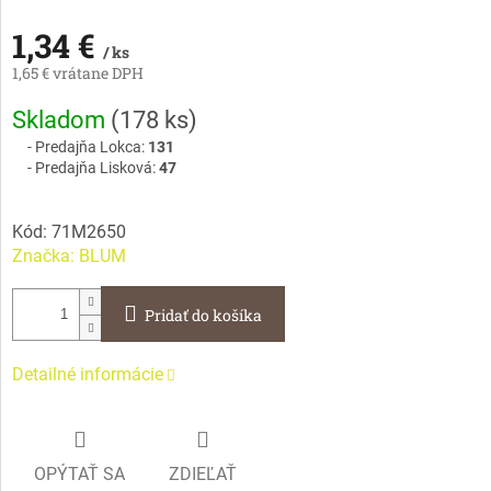
1,34 €
/ ks
1,65 € vrátane DPH
Jednotková
Skladom
(
178 ks
)
cena:
Predajňa Lokca:
131
Predajňa Lisková:
47
Kód:
71M2650
Značka:
BLUM
Pridať do košíka
Detailné informácie
OPÝTAŤ SA
ZDIEĽAŤ