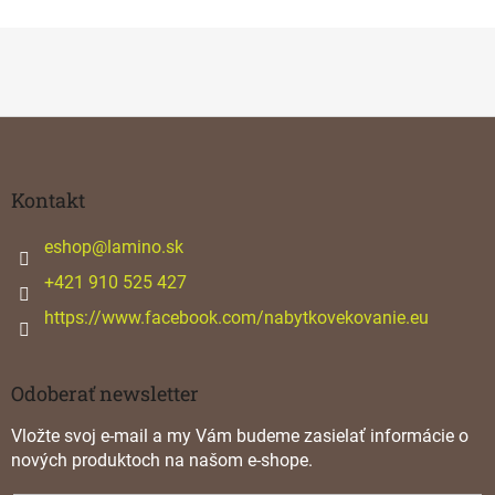
Z
á
p
ä
Kontakt
t
i
eshop
@
lamino.sk
e
+421 910 525 427
https://www.facebook.com/nabytkovekovanie.eu
Odoberať newsletter
Vložte svoj e-mail a my Vám budeme zasielať informácie o
nových produktoch na našom e-shope.