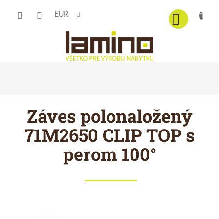
Prejsť
EUR
na
obsah
Záves polonaložený
71M2650 CLIP TOP s
perom 100°