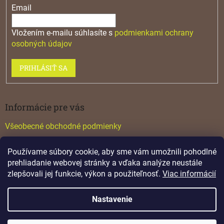
Email
Vložením e-mailu súhlasíte s
podmienkami ochrany
osobných údajov
PRIHLÁSIŤ SA
Informácie pre vás
Všeobecné obchodné podmienky
Konfigurátor GTV
Používame súbory cookie, aby sme vám umožnili pohodlné
Katalógy
prehliadanie webovej stránky a vďaka analýze neustále
zlepšovali jej funkcie, výkon a použiteľnosť.
Viac informácií
Nastavenie
Vytvoril Shoptet