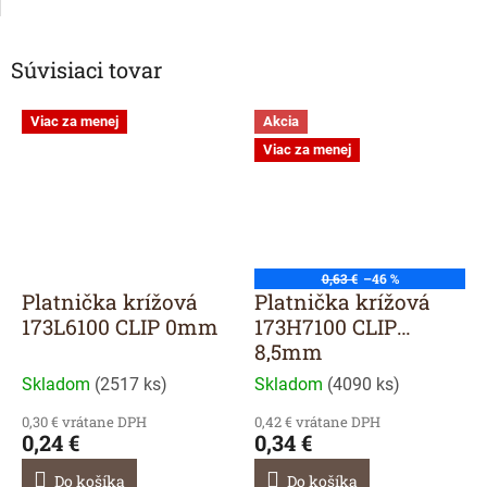
Súvisiaci tovar
Viac za menej
Akcia
Viac za menej
0,63 €
–46 %
Platnička krížová
Platnička krížová
173L6100 CLIP 0mm
173H7100 CLIP
8,5mm
Skladom
(
2517 ks
)
Skladom
(
4090 ks
)
0,30 € vrátane DPH
0,42 € vrátane DPH
0,24 €
0,34 €
Do košíka
Do košíka