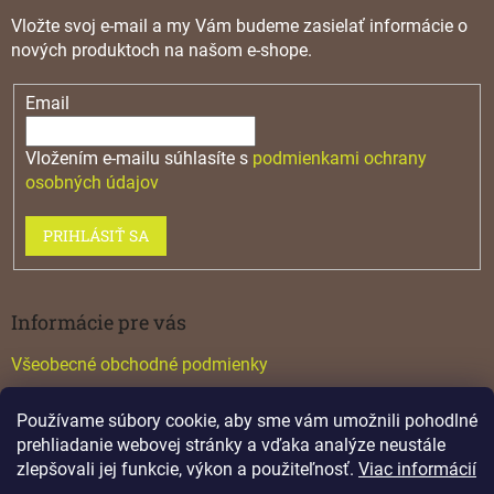
Vložte svoj e-mail a my Vám budeme zasielať informácie o
nových produktoch na našom e-shope.
Email
Vložením e-mailu súhlasíte s
podmienkami ochrany
osobných údajov
PRIHLÁSIŤ SA
Informácie pre vás
Všeobecné obchodné podmienky
Konfigurátor GTV
Používame súbory cookie, aby sme vám umožnili pohodlné
Katalógy
prehliadanie webovej stránky a vďaka analýze neustále
zlepšovali jej funkcie, výkon a použiteľnosť.
Viac informácií