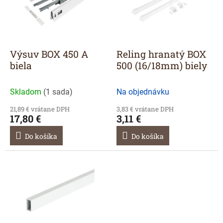
r
s
o
p
d
r
u
o
k
d
Výsuv BOX 450 A
Reling hranatý BOX
t
u
biela
500 (16/18mm) biely
o
k
v
t
Skladom
(
1 sada
)
Na objednávku
o
v
21,89 € vrátane DPH
3,83 € vrátane DPH
17,80 €
3,11 €
Do košíka
Do košíka