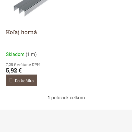
r
s
o
p
d
r
u
o
k
d
Koľaj horná
t
u
o
k
v
t
Skladom
(
1 m
)
o
v
7,28 € vrátane DPH
5,92 €
Do košíka
1
položiek celkom
O
v
l
á
d
a