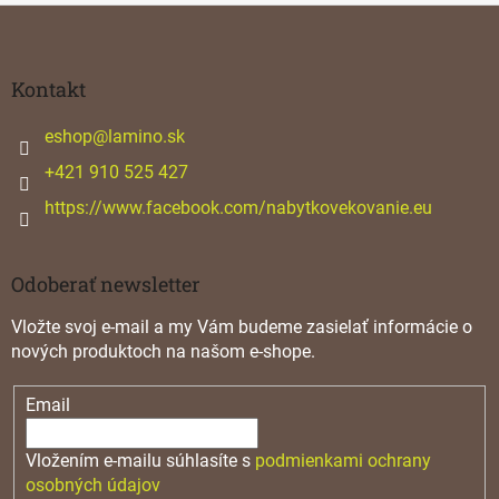
c
Z
i
á
e
p
p
ä
Kontakt
r
v
t
k
i
eshop
@
lamino.sk
y
e
+421 910 525 427
v
ý
https://www.facebook.com/nabytkovekovanie.eu
p
i
s
u
Odoberať newsletter
Vložte svoj e-mail a my Vám budeme zasielať informácie o
nových produktoch na našom e-shope.
Email
Vložením e-mailu súhlasíte s
podmienkami ochrany
osobných údajov