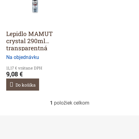
r
s
o
p
d
r
u
o
k
d
Lepidlo MAMUT
t
u
crystal 290ml
o
k
transparentná
v
t
Na objednávku
o
v
11,17 € vrátane DPH
9,08 €
Do košíka
1
položiek celkom
O
v
l
á
d
a