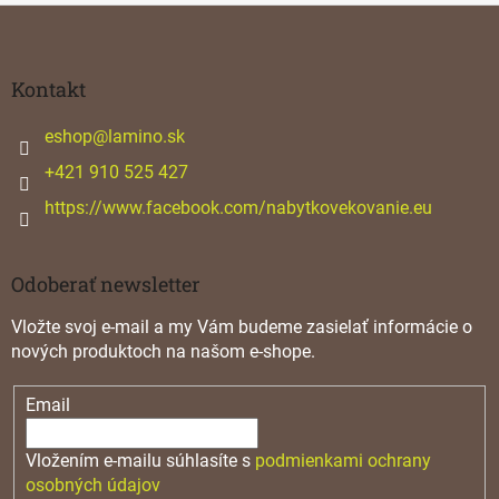
c
Z
i
á
e
p
p
ä
Kontakt
r
v
t
k
i
eshop
@
lamino.sk
y
e
+421 910 525 427
v
ý
https://www.facebook.com/nabytkovekovanie.eu
p
i
s
u
Odoberať newsletter
Vložte svoj e-mail a my Vám budeme zasielať informácie o
nových produktoch na našom e-shope.
Email
Vložením e-mailu súhlasíte s
podmienkami ochrany
osobných údajov