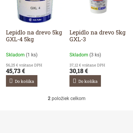
r
s
o
p
d
r
u
o
k
d
Lepidlo na drevo 5kg
Lepidlo na drevo 5kg
t
u
GXL-4 5kg
GXL-3
o
k
v
t
Skladom
(
1 ks
)
Skladom
(
3 ks
)
o
v
56,25 € vrátane DPH
37,12 € vrátane DPH
45,73 €
30,18 €
Do košíka
Do košíka
2
položiek celkom
O
v
l
á
d
a