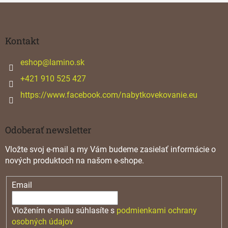
c
Z
i
á
e
p
p
ä
Kontakt
r
v
t
k
i
eshop
@
lamino.sk
y
e
+421 910 525 427
v
ý
https://www.facebook.com/nabytkovekovanie.eu
p
i
s
u
Odoberať newsletter
Vložte svoj e-mail a my Vám budeme zasielať informácie o
nových produktoch na našom e-shope.
Email
Vložením e-mailu súhlasíte s
podmienkami ochrany
osobných údajov