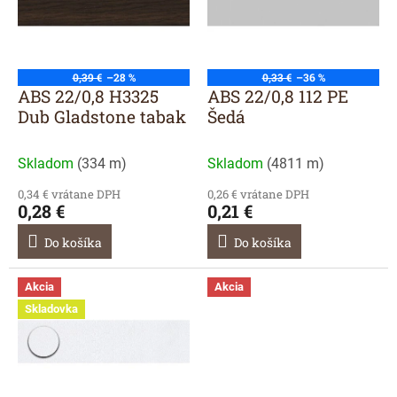
r
s
o
p
d
r
u
o
0,39 €
–28 %
0,33 €
–36 %
k
d
ABS 22/0,8 H3325
ABS 22/0,8 112 PE
t
u
Dub Gladstone tabak
Šedá
o
k
v
t
Skladom
(
334 m
)
Skladom
(
4811 m
)
o
v
0,34 € vrátane DPH
0,26 € vrátane DPH
0,28 €
0,21 €
Do košíka
Do košíka
Akcia
Akcia
Skladovka