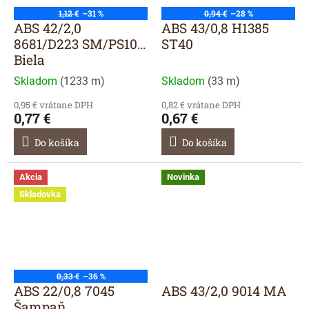
1,12 €
–31 %
0,94 €
–28 %
ABS 42/2,0
ABS 43/0,8 H1385
8681/D223 SM/PS10
ST40
Biela
Skladom
(
1233 m
)
Skladom
(
33 m
)
0,95 € vrátane DPH
0,82 € vrátane DPH
0,77 €
0,67 €
Do košíka
Do košíka
Akcia
Novinka
Skladovka
0,33 €
–36 %
ABS 22/0,8 7045
ABS 43/2,0 9014 MA
Šampaň