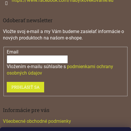
https://www.facebook.com/nabytkovekovanie.eu
u
Odoberať newsletter
Vložte svoj e-mail a my Vám budeme zasielať informácie o
nových produktoch na našom e-shope.
Email
Vložením e-mailu súhlasíte s
podmienkami ochrany
osobných údajov
PRIHLÁSIŤ SA
Informácie pre vás
Všeobecné obchodné podmienky
Konfigurátor GTV