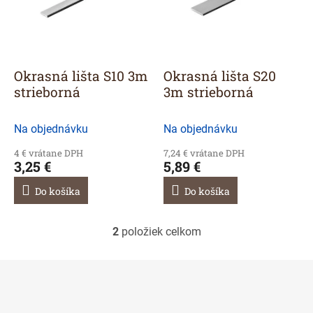
r
s
o
p
d
r
u
o
k
d
Okrasná lišta S10 3m
Okrasná lišta S20
t
u
strieborná
3m strieborná
o
k
v
t
Na objednávku
Na objednávku
o
v
4 € vrátane DPH
7,24 € vrátane DPH
3,25 €
5,89 €
Do košíka
Do košíka
2
položiek celkom
O
v
l
á
d
a