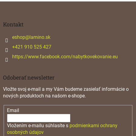
c
Z
i
á
e
p
p
ä
Kontakt
r
v
t
k
i
eshop
@
lamino.sk
y
e
+421 910 525 427
v
ý
https://www.facebook.com/nabytkovekovanie.eu
p
i
s
u
Odoberať newsletter
Vložte svoj e-mail a my Vám budeme zasielať informácie o
nových produktoch na našom e-shope.
Email
Vložením e-mailu súhlasíte s
podmienkami ochrany
osobných údajov