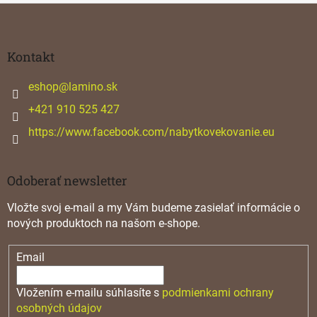
c
Z
i
á
e
p
p
ä
Kontakt
r
v
t
k
i
eshop
@
lamino.sk
y
e
+421 910 525 427
v
ý
https://www.facebook.com/nabytkovekovanie.eu
p
i
s
u
Odoberať newsletter
Vložte svoj e-mail a my Vám budeme zasielať informácie o
nových produktoch na našom e-shope.
Email
Vložením e-mailu súhlasíte s
podmienkami ochrany
osobných údajov