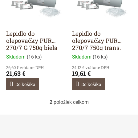
r
s
o
p
d
r
u
o
k
d
Lepidlo do
Lepidlo do
t
u
olepovačky PUR
olepovačky PUR
o
k
270/7 G 750g biela
270/7 750g trans.
v
t
Skladom
(
16 ks
)
Skladom
(
16 ks
)
o
v
26,60 € vrátane DPH
24,12 € vrátane DPH
21,63 €
19,61 €
Do košíka
Do košíka
2
položiek celkom
O
v
l
á
d
a