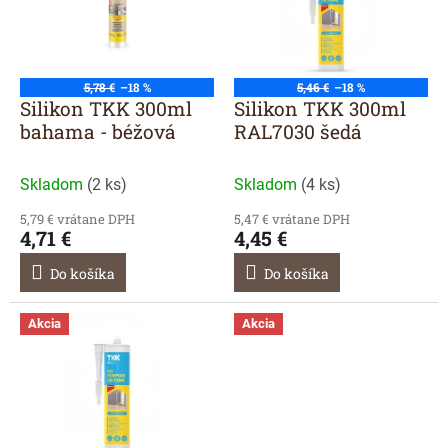
r
s
o
p
d
r
u
o
5,78 €
–18 %
5,46 €
–18 %
k
d
Silikon TKK 300ml
Silikon TKK 300ml
t
u
bahama - béžová
RAL7030 šedá
o
k
v
t
Skladom
(
2 ks
)
Skladom
(
4 ks
)
o
v
5,79 € vrátane DPH
5,47 € vrátane DPH
4,71 €
4,45 €
Do košíka
Do košíka
Akcia
Akcia