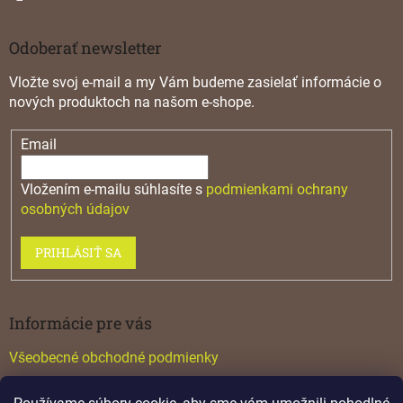
i
s
u
Odoberať newsletter
Vložte svoj e-mail a my Vám budeme zasielať informácie o
nových produktoch na našom e-shope.
Email
Vložením e-mailu súhlasíte s
podmienkami ochrany
osobných údajov
PRIHLÁSIŤ SA
Informácie pre vás
Všeobecné obchodné podmienky
Konfigurátor GTV