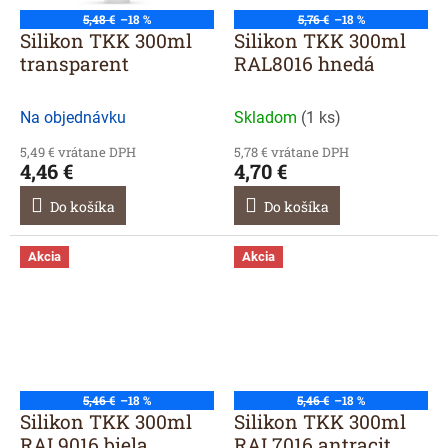
5,48 €
–18 %
5,76 €
–18 %
Silikon TKK 300ml
Silikon TKK 300ml
transparent
RAL8016 hnedá
Na objednávku
Skladom
(
1 ks
)
5,49 € vrátane DPH
5,78 € vrátane DPH
4,46 €
4,70 €
Do košíka
Do košíka
Akcia
Akcia
5,46 €
–18 %
5,46 €
–18 %
Silikon TKK 300ml
Silikon TKK 300ml
RAL9016 biela
RAL7016 antracit