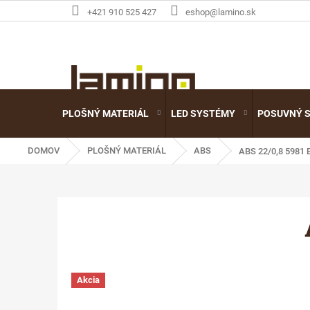
Prejsť
+421 910 525 427
eshop@lamino.sk
na
obsah
PLOŠNÝ MATERIÁL
LED SYSTÉMY
POSUVNÝ 
DOMOV
PLOŠNÝ MATERIÁL
ABS
ABS 22/0,8 5981
Akcia