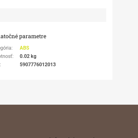
atočné parametre
gória
:
ABS
tnosť
:
0.02 kg
:
5907776012013