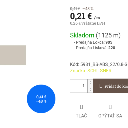
0,41 €
–48 %
0,21 €
/ m
0,26 € vrátane DPH
Jednotková
Skladom
(
1125 m
)
cena:
Predajňa Lokca:
905
Predajňa Lisková:
220
Kód:
5981_BS-ABS_22/0.8-
Značka:
SCHILSNER
Pridať do ko
0,41 €
–48 %
TLAČ
OPÝTAŤ SA