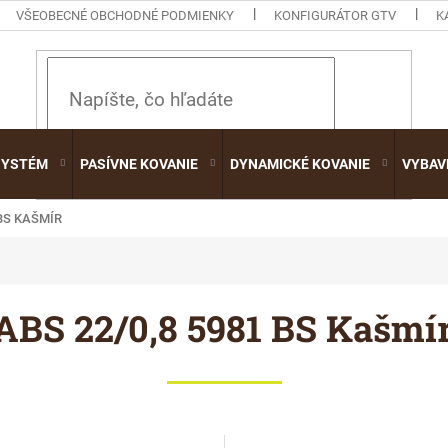
VŠEOBECNÉ OBCHODNÉ PODMIENKY
KONFIGURÁTOR GTV
K
HĽADAŤ
SYSTÉM
PASÍVNE KOVANIE
DYNAMICKÉ KOVANIE
VYBAV
 BS KAŠMÍR
ABS 22/0,8 5981 BS Kašmí