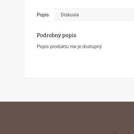
Popis
Diskusia
Podrobný popis
Popis produktu nie je dostupný
Z
á
p
ä
t