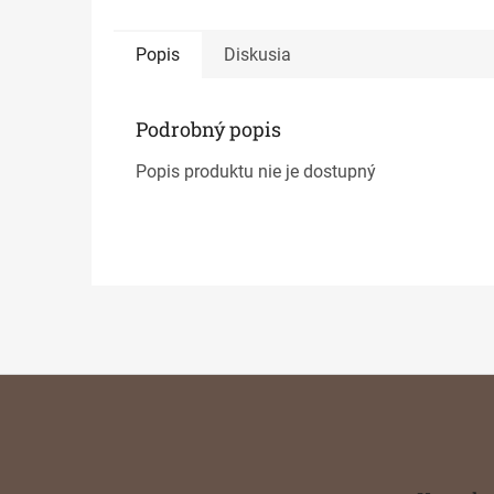
Popis
Diskusia
Podrobný popis
Popis produktu nie je dostupný
Z
á
p
ä
t