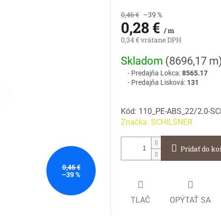
0,46 €
–39 %
0,28 €
/ m
0,34 € vrátane DPH
Jednotková
Skladom
(
8696,17 m
cena:
Predajňa Lokca:
8565.17
Predajňa Lisková:
131
Kód:
110_PE-ABS_22/2.0-S
Značka:
SCHILSNER
Pridať do ko
0,46 €
–39 %
TLAČ
OPÝTAŤ SA