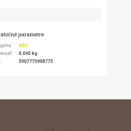
atočné parametre
gória
:
ABS
tnosť
:
0.045 kg
:
5907775908775