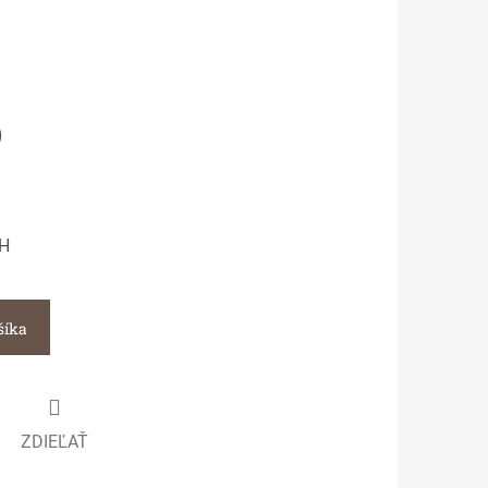
)
CH
šíka
ZDIEĽAŤ