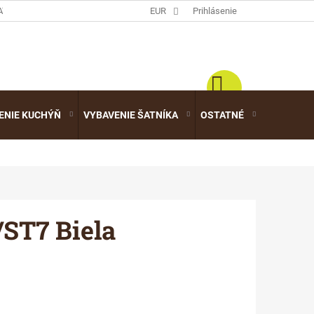
ATALÓGY
EUR
Prihlásenie
ENIE KUCHÝŇ
VYBAVENIE ŠATNÍKA
OSTATNÉ
VÝPREDA
/ST7 Biela