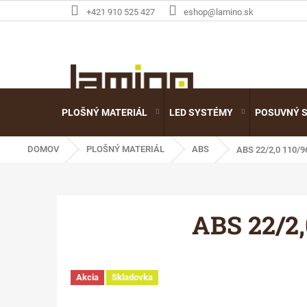
Prejsť
+421 910 525 427
eshop@lamino.sk
na
obsah
PLOŠNÝ MATERIÁL
LED SYSTÉMY
POSUVNÝ 
DOMOV
PLOŠNÝ MATERIÁL
ABS
ABS 22/2,0 110/
ABS 22/2,
Akcia
Skladovka