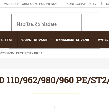
VŠEOBECNÉ OBCHODNÉ PODMIENKY
KONFIGURÁTOR GTV
K
HĽADAŤ
SYSTÉM
PASÍVNE KOVANIE
DYNAMICKÉ KOVANIE
VYBAV
962/980/960 PE/ST2/ST7 BIELA
0 110/962/980/960 PE/ST2