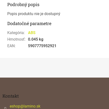
Podrobný popis
Popis produktu nie je dostupný
Dodatočné parametre
Kategória
:
ABS
Hmotnosť
:
0.045 kg
EAN
:
5907775952921
Z
á
p
ä
Kontakt
t
i
eshop
@
lamino.sk