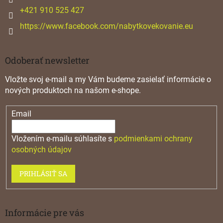
e
+421 910 525 427
https://www.facebook.com/nabytkovekovanie.eu
Odoberať newsletter
Vložte svoj e-mail a my Vám budeme zasielať informácie o
nových produktoch na našom e-shope.
Email
Vložením e-mailu súhlasíte s
podmienkami ochrany
osobných údajov
PRIHLÁSIŤ SA
Informácie pre vás