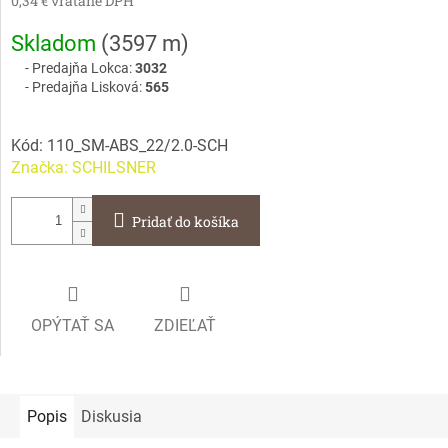
0,34 € vrátane DPH
Jednotková
Skladom
(
3597 m
)
cena:
Predajňa Lokca:
3032
Predajňa Lisková:
565
Kód:
110_SM-ABS_22/2.0-SCH
Značka:
SCHILSNER
Pridať do košíka
OPÝTAŤ SA
ZDIEĽAŤ
Popis
Diskusia