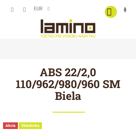
Prejsť
EUR
na
obsah
ABS 22/2,0
110/962/980/960 SM
Biela
Akcia
Skladovka