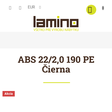
Prejsť
EUR
na
obsah
ABS 22/2,0 190 PE
Čierna
Akcia