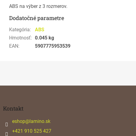
ABS na výber z 3 rozmerov.
Dodatočné parametre
Kategória
:
ABS
Hmotnosť
:
0.045 kg
EAN
:
5907775953539
Z
á
p
ä
Kontakt
t
i
eshop
@
lamino.sk
e
+421 910 525 427