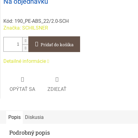
Na objednávku
cena:
Kód:
190_PE-ABS_22/2.0-SCH
Značka:
SCHILSNER
Pridať do košíka
Detailné informácie
OPÝTAŤ SA
ZDIEĽAŤ
Popis
Diskusia
Podrobný popis