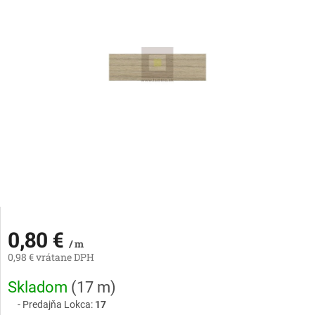
0,80 €
/ m
0,98 € vrátane DPH
Jednotková
Skladom
(
17 m
)
cena:
Predajňa Lokca:
17