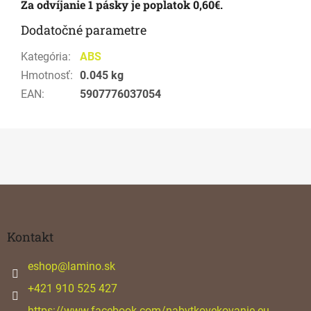
Za odvíjanie 1 pásky je poplatok 0,60€.
Dodatočné parametre
Kategória
:
ABS
Hmotnosť
:
0.045 kg
EAN
:
5907776037054
Z
á
p
ä
Kontakt
t
i
eshop
@
lamino.sk
e
+421 910 525 427
https://www.facebook.com/nabytkovekovanie.eu