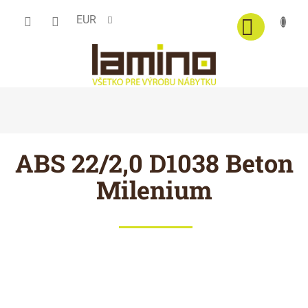
Prejsť
EUR
na
obsah
ABS 22/2,0 D1038 Beton
Milenium