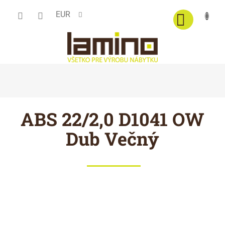
Prejsť
EUR
na
obsah
ABS 22/2,0 D1041 OW
Dub Večný