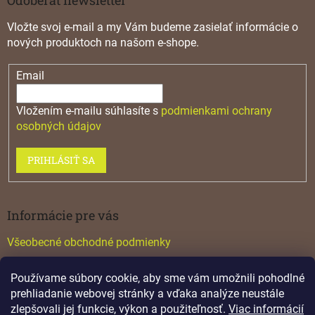
Vložte svoj e-mail a my Vám budeme zasielať informácie o
nových produktoch na našom e-shope.
Email
Vložením e-mailu súhlasíte s
podmienkami ochrany
osobných údajov
PRIHLÁSIŤ SA
Informácie pre vás
Všeobecné obchodné podmienky
Konfigurátor GTV
Používame súbory cookie, aby sme vám umožnili pohodlné
Katalógy
prehliadanie webovej stránky a vďaka analýze neustále
zlepšovali jej funkcie, výkon a použiteľnosť.
Viac informácií