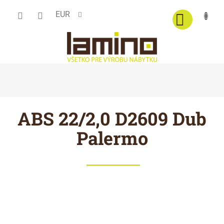
Prejsť
EUR
na
obsah
ABS 22/2,0 D2609 Dub
Palermo