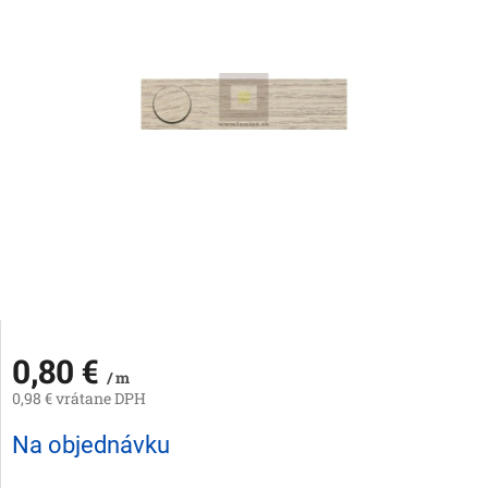
0,80 €
/ m
0,98 € vrátane DPH
Jednotková
Na objednávku
cena: