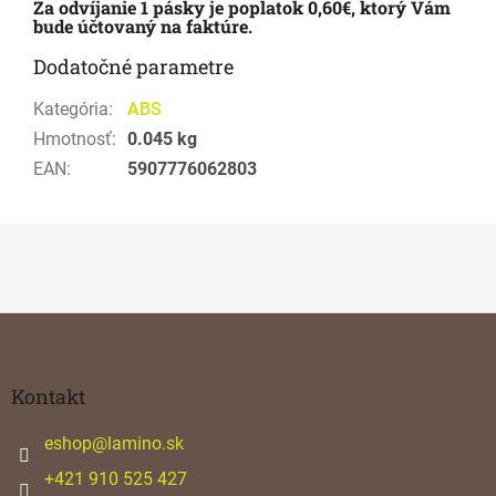
Za odvíjanie 1 pásky je poplatok 0,60€, ktorý Vám
bude účtovaný na faktúre.
Dodatočné parametre
Kategória
:
ABS
Hmotnosť
:
0.045 kg
EAN
:
5907776062803
Z
á
p
ä
Kontakt
t
i
eshop
@
lamino.sk
e
+421 910 525 427