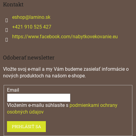
ä
Kontakt
t
i
eshop
@
lamino.sk
e
+421 910 525 427
https://www.facebook.com/nabytkovekovanie.eu
Odoberať newsletter
Vložte svoj e-mail a my Vám budeme zasielať informácie o
nových produktoch na našom e-shope.
Email
Vložením e-mailu súhlasíte s
podmienkami ochrany
osobných údajov
PRIHLÁSIŤ SA