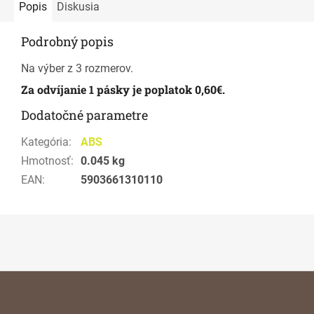
Popis
Diskusia
Podrobný popis
Na výber z 3 rozmerov.
Za odvíjanie 1 pásky je poplatok 0,60€.
Dodatočné parametre
Kategória
:
ABS
Hmotnosť
:
0.045 kg
EAN
:
5903661310110
Z
á
p