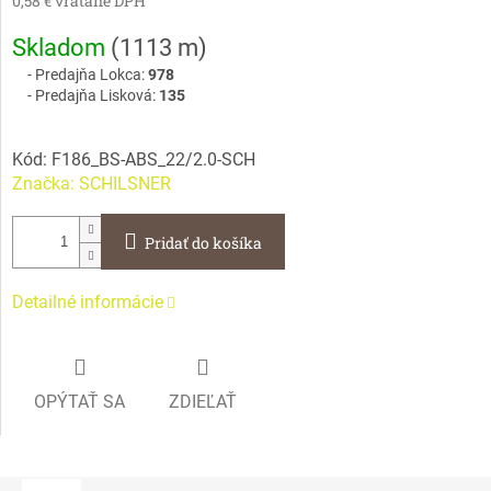
0,58 € vrátane DPH
Jednotková
Skladom
(
1113 m
)
cena:
Predajňa Lokca:
978
Predajňa Lisková:
135
Kód:
F186_BS-ABS_22/2.0-SCH
Značka:
SCHILSNER
Pridať do košíka
Detailné informácie
OPÝTAŤ SA
ZDIEĽAŤ