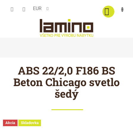
Prejsť
EUR
na
obsah
ABS 22/2,0 F186 BS
Beton Chicago svetlo
šedý
Akcia
Skladovka