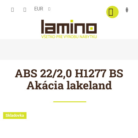
Prejsť
EUR
na
obsah
ABS 22/2,0 H1277 BS
Akácia lakeland
Skladovka