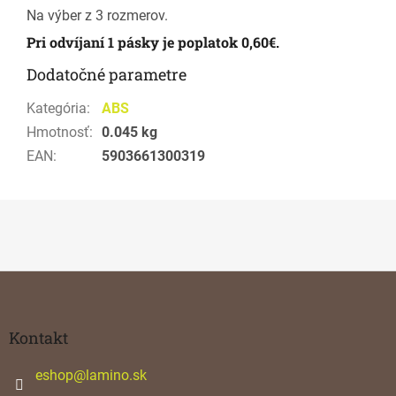
Na výber z 3 rozmerov.
Pri odvíjaní 1 pásky je poplatok 0,60€.
Dodatočné parametre
Kategória
:
ABS
Hmotnosť
:
0.045 kg
EAN
:
5903661300319
Z
á
p
ä
Kontakt
t
i
eshop
@
lamino.sk