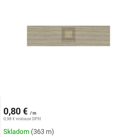
0,80 €
/ m
0,98 € vrátane DPH
Jednotková
Skladom
(
363 m
)
cena: