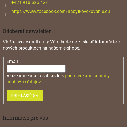
e
+421 910 525 427
https://www.facebook.com/nabytkovekovanie.eu
Odoberať newsletter
Vložte svoj e-mail a my Vám budeme zasielať informácie o
nových produktoch na našom e-shope.
Email
Vložením e-mailu súhlasíte s
podmienkami ochrany
osobných údajov
PRIHLÁSIŤ SA
Informácie pre vás