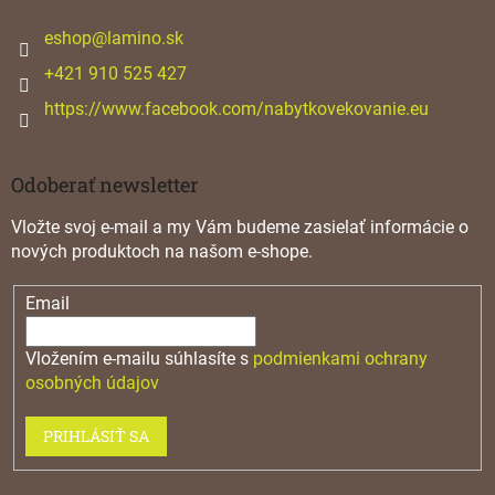
t
i
eshop
@
lamino.sk
e
+421 910 525 427
https://www.facebook.com/nabytkovekovanie.eu
Odoberať newsletter
Vložte svoj e-mail a my Vám budeme zasielať informácie o
nových produktoch na našom e-shope.
Email
Vložením e-mailu súhlasíte s
podmienkami ochrany
osobných údajov
PRIHLÁSIŤ SA