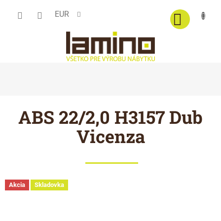
Prejsť
EUR
na
obsah
ABS 22/2,0 H3157 Dub
Vicenza
Akcia
Skladovka