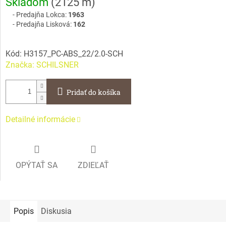
Skladom
(
2125 m
)
cena:
Predajňa Lokca:
1963
Predajňa Lisková:
162
Kód:
H3157_PC-ABS_22/2.0-SCH
Značka:
SCHILSNER
Pridať do košíka
Detailné informácie
OPÝTAŤ SA
ZDIEĽAŤ
Popis
Diskusia