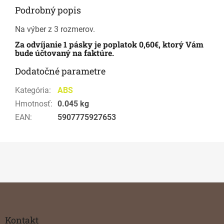
Podrobný popis
Na výber z 3 rozmerov.
Za odvíjanie 1 pásky je poplatok 0,60€, ktorý Vám
bude účtovaný na faktúre.
Dodatočné parametre
Kategória
:
ABS
Hmotnosť
:
0.045 kg
EAN
:
5907775927653
Z
á
p
ä
Kontakt